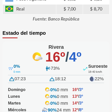
Real
7,00
8,70
Fuente: Banco República
Estado del tiempo
Rivera
16º
/
4º
0%
Suroeste
73%
0 mm
18-40 km/h
07:23
18:12
22%
0%
0 mm
Domingo
16º
/
3º
0%
0 mm
Lunes
13º
/
3º
0%
0 mm
Martes
14º
/
3º
90%
24 mm
Miércoles
12º
/
8º