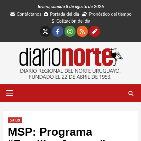
Saltar
Rivera, sábado 8 de agosto de 2026
al
Contáctanos
Portada del día
Pronóstico del tiempo
contenido
Cotización del día
X
Facebook
Instagram
RSS
Contáctano
Menú
primario
Salud
MSP: Programa