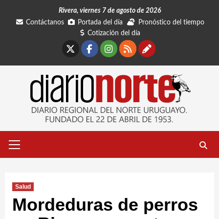
Saltar
Rivera, viernes 7 de agosto de 2026
al
Contáctanos
Portada del día
Pronóstico del tiempo
contenido
Cotización del día
X
Facebook
Instagram
RSS
Contáctano
Menú
primario
Salud
Mordeduras de perros