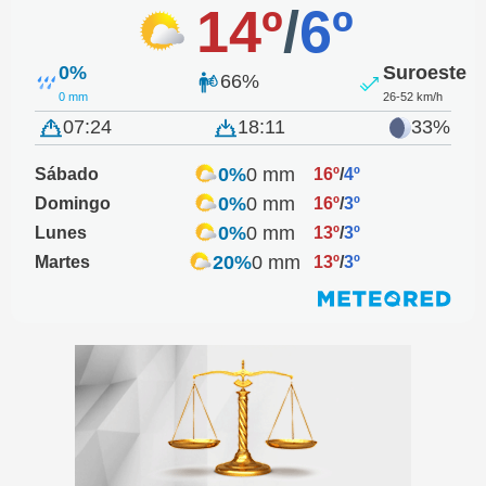
14º
/
6º
0%
Suroeste
66%
0 mm
26-52 km/h
07:24
18:11
33%
0%
0 mm
Sábado
16º
/
4º
0%
0 mm
Domingo
16º
/
3º
0%
0 mm
Lunes
13º
/
3º
20%
0 mm
Martes
13º
/
3º