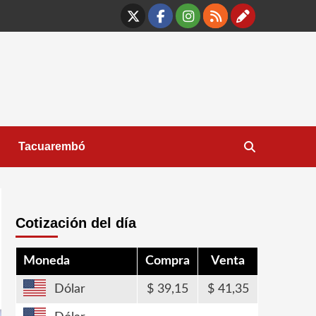
X
Facebook
Instagram
RSS
Contáct
Tacuarembó
Cotización del día
Moneda
Compra
Venta
Dólar
39,15
41,35