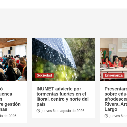
Sociedad
Enseñanza
tó
INUMET advierte por
Presentar
Cuenca
tormentas fuertes en el
sobre edu
en
litoral, centro y norte del
afrodesce
re gestión
país
Rivera, Ar
anas
Largo
jueves 6 de agosto de 2026
to de 2026
jueves 6 d