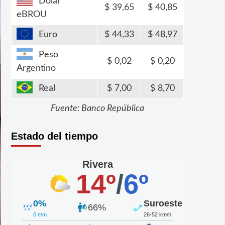
Dólar
39,65
40,85
eBROU
Euro
44,33
48,97
Peso
0,02
0,20
Argentino
Real
7,00
8,70
Fuente: Banco República
Estado del tiempo
Rivera
14º
/
6º
0%
Suroeste
66%
0 mm
26-52 km/h