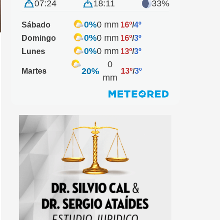
07:24
18:11
33%
0%
0 mm
Sábado
16º
/
4º
0%
0 mm
Domingo
16º
/
3º
0%
0 mm
Lunes
13º
/
3º
0
20%
Martes
13º
/
3º
mm