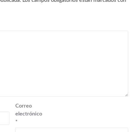
ublicada.
Los campos obligatorios están marcados con
Correo
electrónico
*