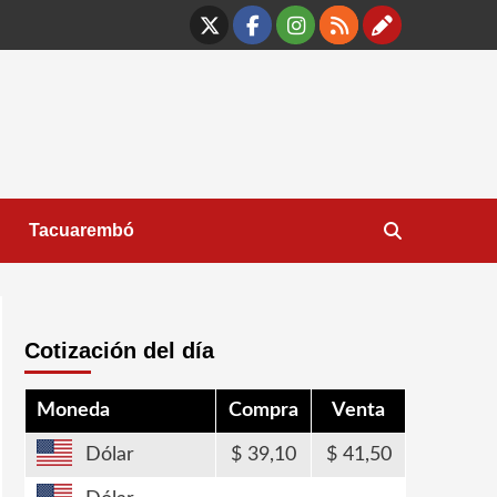
X
Facebook
Instagram
RSS
Contáct
Tacuarembó
Cotización del día
Moneda
Compra
Venta
Dólar
39,10
41,50