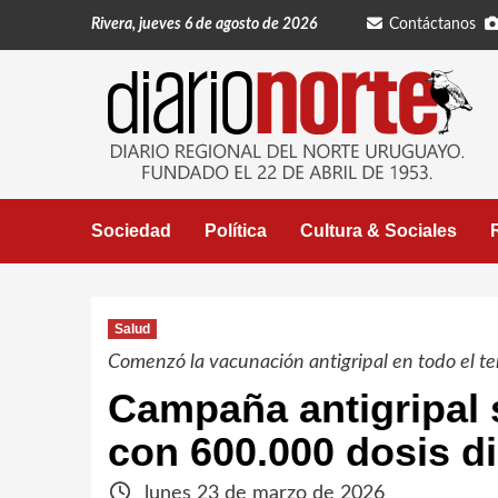
Saltar
Rivera, jueves 6 de agosto de 2026
Contáctanos
al
contenido
Sociedad
Política
Cultura & Sociales
Salud
Comenzó la vacunación antigripal en todo el terr
Campaña antigripal 
con 600.000 dosis di
lunes 23 de marzo de 2026