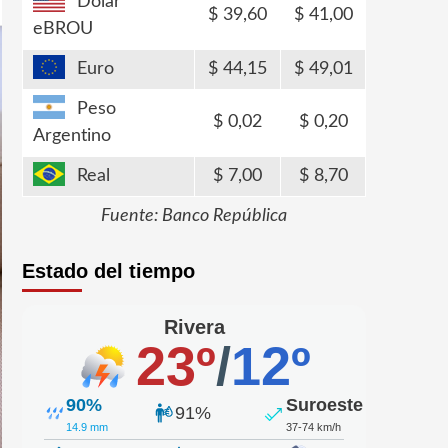
Dólar
39,60
41,00
eBROU
Euro
44,15
49,01
Peso
0,02
0,20
Argentino
Real
7,00
8,70
Fuente: Banco República
Estado del tiempo
Rivera
23º
/
12º
90%
Suroeste
91%
14.9 mm
37-74 km/h