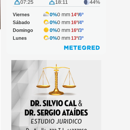
07:25
18:11
44%
0%
0 mm
Viernes
14º
/
6º
0%
0 mm
Sábado
16º
/
4º
0%
0 mm
Domingo
16º
/
3º
0%
0 mm
Lunes
13º
/
3º