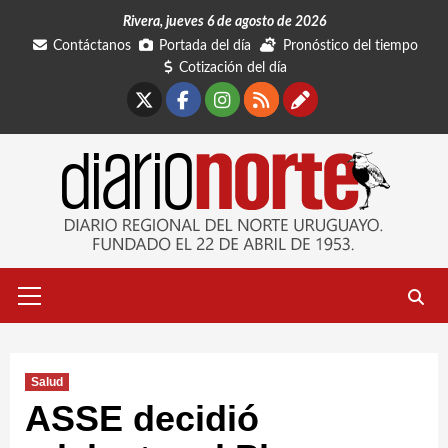
Saltar
Rivera, jueves 6 de agosto de 2026
al
Contáctanos
Portada del día
Pronóstico del tiempo
contenido
Cotización del día
X
Facebook
Instagram
RSS
Contáctano
Menú
primario
Salud
ASSE decidió