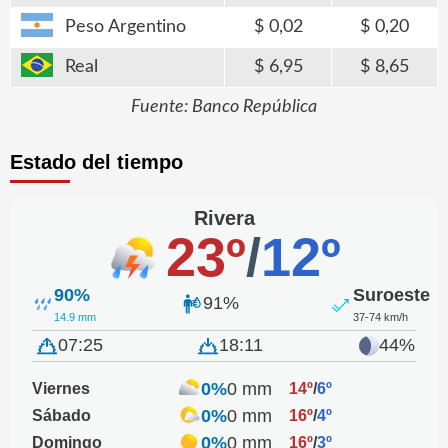
Peso Argentino
0,02
0,20
Real
6,95
8,65
Fuente: Banco República
Estado del tiempo
Rivera
23º
/
12º
90%
Suroeste
91%
14.9 mm
37-74 km/h
07:25
18:11
44%
0%
0 mm
Viernes
14º
/
6º
0%
0 mm
Sábado
16º
/
4º
0%
0 mm
Domingo
16º
/
3º