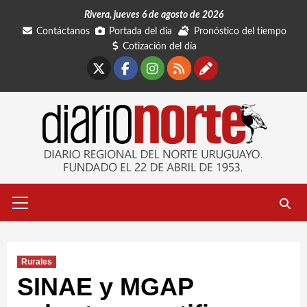
Saltar
Rivera, jueves 6 de agosto de 2026
al
Contáctanos
Portada del día
Pronóstico del tiempo
contenido
Cotización del día
X
Facebook
Instagram
RSS
Contáctano
Menú
primario
Rurales
SINAE y MGAP