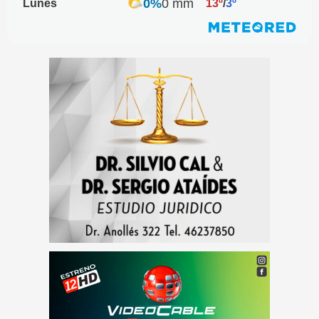
0%
0 mm
Lunes
13º
/
3º