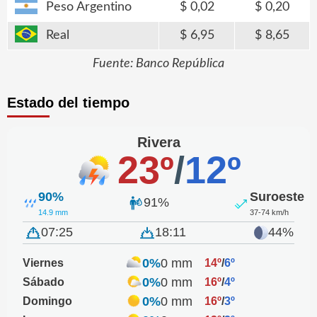
Peso Argentino
0,02
0,20
Real
6,95
8,65
Fuente: Banco República
Estado del tiempo
Rivera
23º
/
12º
90%
Suroeste
91%
14.9 mm
37-74 km/h
07:25
18:11
44%
0%
0 mm
Viernes
14º
/
6º
0%
0 mm
Sábado
16º
/
4º
0%
0 mm
Domingo
16º
/
3º