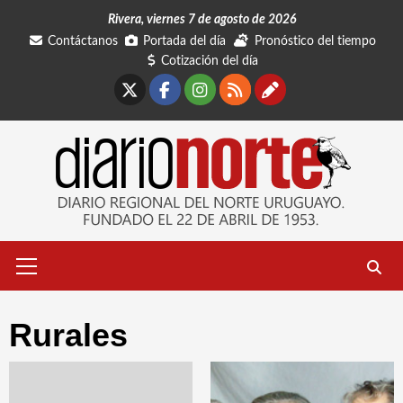
Saltar
Rivera, viernes 7 de agosto de 2026
al
Contáctanos
Portada del día
Pronóstico del tiempo
contenido
Cotización del día
X
Facebook
Instagram
RSS
Contáctano
Menú
primario
Rurales