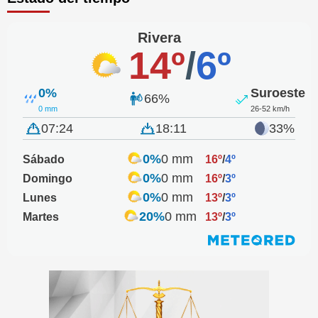
Rivera
14º
/
6º
0%
Suroeste
66%
0 mm
26-52 km/h
07:24
18:11
33%
0%
0 mm
Sábado
16º
/
4º
0%
0 mm
Domingo
16º
/
3º
0%
0 mm
Lunes
13º
/
3º
20%
0 mm
Martes
13º
/
3º