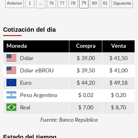
Paginación
Anterior
1
76
77
78
80
81
Siguiente
…
79
de
entradas
Cotización del día
Moneda
Compra
Venta
Dólar
39,00
41,50
Dólar eBROU
39,50
41,00
Euro
44,20
49,18
Peso Argentino
0,02
0,20
Real
7,00
8,70
Fuente: Banco República
Estado del tiempo