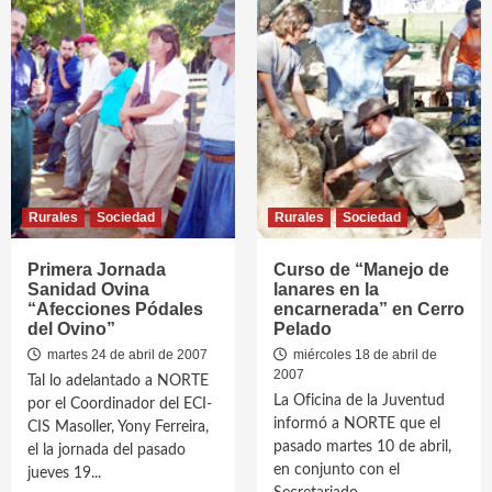
Rurales
Sociedad
Rurales
Sociedad
Primera Jornada
Curso de “Manejo de
Sanidad Ovina
lanares en la
“Afecciones Pódales
encarnerada” en Cerro
del Ovino”
Pelado
martes 24 de abril de 2007
miércoles 18 de abril de
2007
Tal lo adelantado a NORTE
La Oficina de la Juventud
por el Coordinador del ECI-
informó a NORTE que el
CIS Masoller, Yony Ferreira,
pasado martes 10 de abril,
el la jornada del pasado
en conjunto con el
jueves 19...