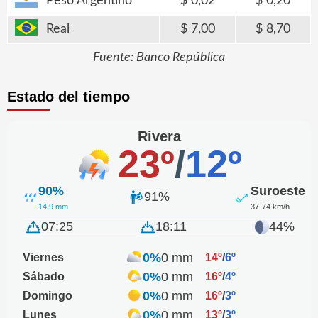
Peso Argentino
0,02
0,20
Real
7,00
8,70
Fuente: Banco República
Estado del tiempo
Rivera
23º
/
12º
90%
Suroeste
91%
14.9 mm
37-74 km/h
07:25
18:11
44%
0%
0 mm
Viernes
14º
/
6º
0%
0 mm
Sábado
16º
/
4º
0%
0 mm
Domingo
16º
/
3º
0%
0 mm
Lunes
13º
/
3º