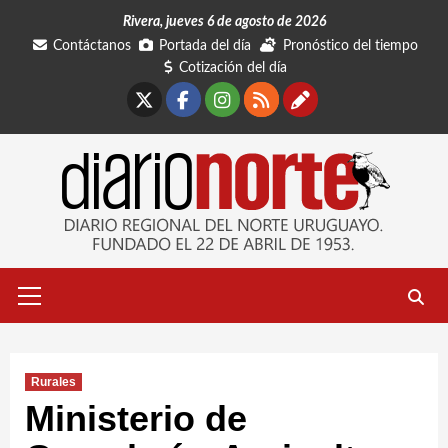
Saltar
Rivera, jueves 6 de agosto de 2026
al
Contáctanos
Portada del día
Pronóstico del tiempo
contenido
Cotización del día
X
Facebook
Instagram
RSS
Contáctano
Menú
primario
Rurales
Ministerio de