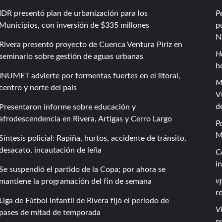
IDR presentó plan de urbanización para los
P
Municipios, con inversión de $335 millones
p
N
Rivera presentó proyecto de Cuenca Ventura Píriz en
H
seminario sobre gestión de aguas urbanas
h
INUMET advierte por tormentas fuertes en el litoral,
M
centro y norte del país
V
d
Presentaron informe sobre educación y
afrodescendencia en Rivera, Artigas y Cerro Largo
P
M
Síntesis policial: Rapiña, hurtos, accidente de tránsito,
desacato, incautación de leña
C
i
Se suspendió el partido de la Copa; por ahora se
vp
mantiene la programación del fin de semana
r
Liga de Fútbol Infantil de Rivera fijó el período de
Vi
pases de mitad de temporada
p