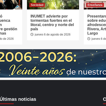
Sociedad
Enseñanza
tó
INUMET advierte por
Presentar
Cuenca
tormentas fuertes en el
sobre edu
en
litoral, centro y norte del
afrodesce
re gestión
país
Rivera, Ar
anas
Largo
jueves 6 de agosto de 2026
to de 2026
jueves 6 d
Últimas noticias
C