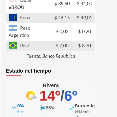
Dólar
39,60
41,00
eBROU
Euro
44,15
49,01
Peso
0,02
0,20
Argentino
Real
7,00
8,70
Fuente: Banco República
Estado del tiempo
Rivera
14º
/
6º
0%
Suroeste
66%
0 mm
26-52 km/h