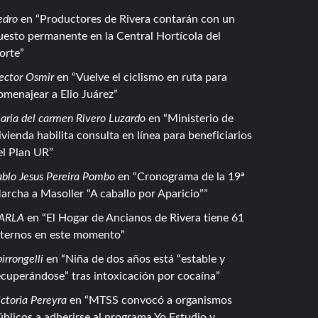
edro
en
Productores de Rivera contarán con un
uesto permanente en la Central Hortícola del
orte
ector Osmir
en
Vuelve el ciclismo en ruta para
omenajear a Elio Juárez
aria del carmen Rivero Luzardo
en
Ministerio de
ivienda habilita consulta en línea para beneficiarios
el Plan UR
ablo Jesus Pereira Pombo
en
Cronograma de la 19ª
archa a Masoller “A caballo por Aparicio”
ARLA
en
El Hogar de Ancianos de Rivera tiene 61
nternos en este momento
irrongelli
en
Niña de dos años está “estable y
ecuperándose” tras intoxicación por cocaína
ctoria Pereyra
en
MTSS convocó a organismos
úblicos a adherirse al programa Yo Estudio y