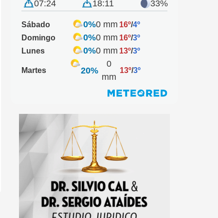
07:24
18:11
33%
0%
0 mm
Sábado
16º
/
4º
0%
0 mm
Domingo
16º
/
3º
0%
0 mm
Lunes
13º
/
3º
0
20%
Martes
13º
/
3º
mm