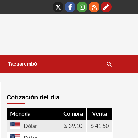
X
Facebook
Instagram
RSS
Contáct
Tacuarembó
Cotización del día
Moneda
Compra
Venta
Dólar
39,10
41,50