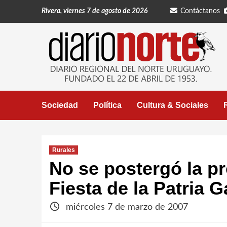
Saltar
Rivera, viernes 7 de agosto de 2026
Contáctanos
al
contenido
Sociedad
Política
Cultura & Sociales
Rurales
No se postergó la p
Fiesta de la Patria 
miércoles 7 de marzo de 2007