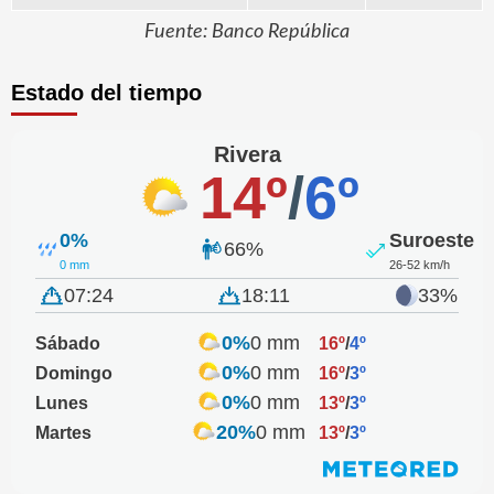
Fuente: Banco República
Estado del tiempo
Rivera
14º
/
6º
0%
Suroeste
66%
0 mm
26-52 km/h
07:24
18:11
33%
0%
0 mm
Sábado
16º
/
4º
0%
0 mm
Domingo
16º
/
3º
0%
0 mm
Lunes
13º
/
3º
20%
0 mm
Martes
13º
/
3º