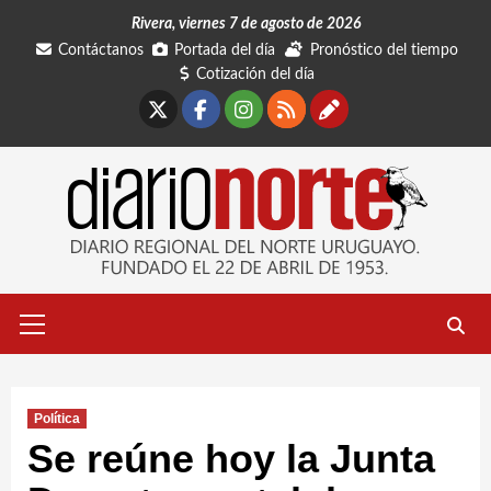
Saltar
Rivera, viernes 7 de agosto de 2026
al
Contáctanos
Portada del día
Pronóstico del tiempo
contenido
Cotización del día
X
Facebook
Instagram
RSS
Contáctano
Menú
primario
Política
Se reúne hoy la Junta