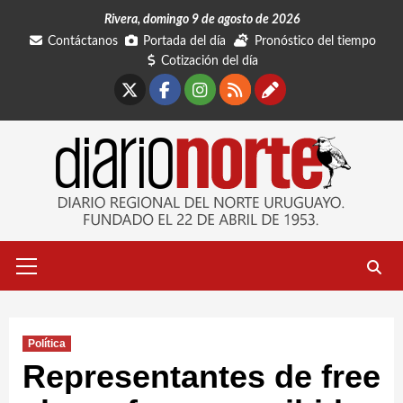
Saltar
Rivera, domingo 9 de agosto de 2026
al
Contáctanos
Portada del día
Pronóstico del tiempo
contenido
Cotización del día
X
Facebook
Instagram
RSS
Contáctano
Menú
primario
Política
Representantes de free