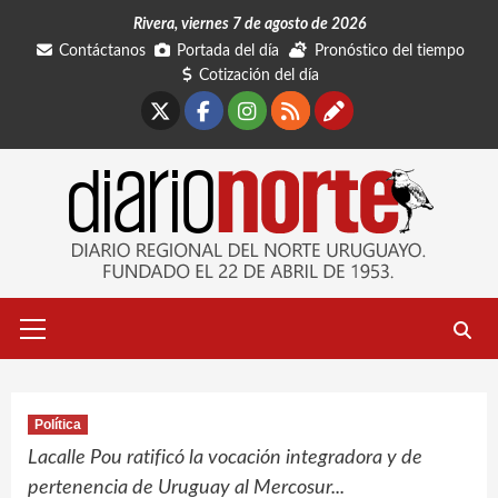
Saltar
Rivera, viernes 7 de agosto de 2026
al
Contáctanos
Portada del día
Pronóstico del tiempo
contenido
Cotización del día
X
Facebook
Instagram
RSS
Contáctano
Menú
primario
Política
Lacalle Pou ratificó la vocación integradora y de
pertenencia de Uruguay al Mercosur...