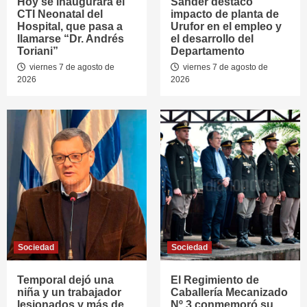
Hoy se inaugurará el
Sander destacó
CTI Neonatal del
impacto de planta de
Hospital, que pasa a
Urufor en el empleo y
llamarse “Dr. Andrés
el desarrollo del
Toriani”
Departamento
viernes 7 de agosto de
viernes 7 de agosto de
2026
2026
Sociedad
Sociedad
Temporal dejó una
El Regimiento de
niña y un trabajador
Caballería Mecanizado
lesionados y más de
Nº 3 conmemoró su