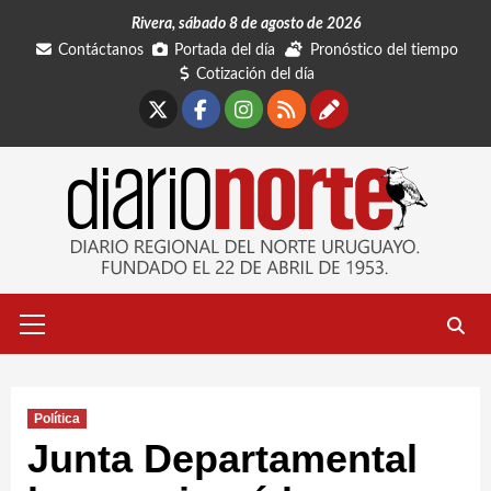
Saltar
Rivera, sábado 8 de agosto de 2026
al
Contáctanos
Portada del día
Pronóstico del tiempo
contenido
Cotización del día
X
Facebook
Instagram
RSS
Contáctano
Menú
primario
Política
Junta Departamental