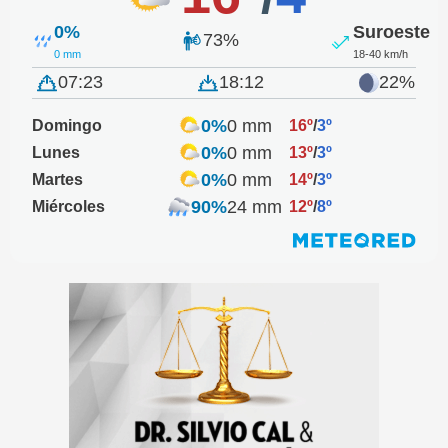
0%
Suroeste
73%
0 mm
18-40 km/h
07:23
18:12
22%
0%
0 mm
Domingo
16º
/
3º
0%
0 mm
Lunes
13º
/
3º
0%
0 mm
Martes
14º
/
3º
90%
24 mm
Miércoles
12º
/
8º