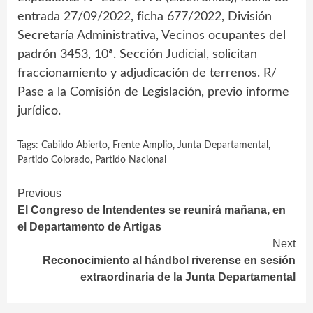
entrada 27/09/2022, ficha 677/2022, División
Secretaría Administrativa, Vecinos ocupantes del
padrón 3453, 10ª. Sección Judicial, solicitan
fraccionamiento y adjudicación de terrenos. R/
Pase a la Comisión de Legislación, previo informe
jurídico.
Tags:
Cabildo Abierto
,
Frente Amplio
,
Junta Departamental
,
Partido Colorado
,
Partido Nacional
Continue
Previous
El Congreso de Intendentes se reunirá mañana, en
Reading
el Departamento de Artigas
Next
Reconocimiento al hándbol riverense en sesión
extraordinaria de la Junta Departamental