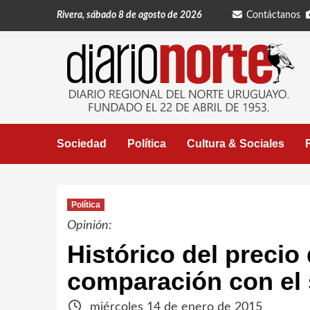
Saltar
Rivera, sábado 8 de agosto de 2026
Contáctanos
al
contenido
Sociedad
Política
Cultura & Sociales
Política
Opinión:
Histórico del precio
comparación con el
miércoles 14 de enero de 2015