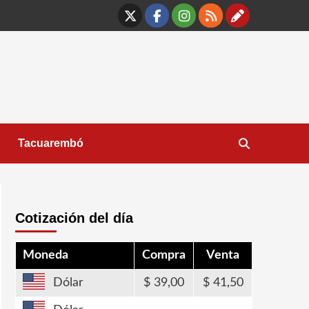
X
Facebook
Instagram
RSS
Contáct
Tacuarembó
Cotización del día
Moneda
Compra
Venta
Dólar
39,00
41,50