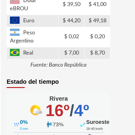
Dólar
39,50
41,00
eBROU
Euro
44,20
49,18
Peso
0,02
0,20
Argentino
Real
7,00
8,70
Fuente: Banco República
Estado del tiempo
Rivera
16º
/
4º
0%
Suroeste
73%
0 mm
18-40 km/h