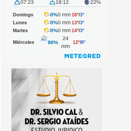
07:23
18:12
22%
0%
0 mm
Domingo
16º
/
3º
0%
0 mm
Lunes
13º
/
3º
0%
0 mm
Martes
14º
/
3º
24
90%
Miércoles
12º
/
8º
mm