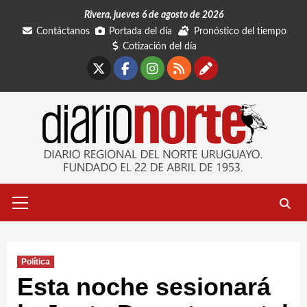
Saltar
Rivera, jueves 6 de agosto de 2026
al
Contáctanos
Portada del día
Pronóstico del tiempo
contenido
Cotización del día
X
Facebook
Instagram
RSS
Contáctano
Menú
primario
Política
Esta noche sesionará