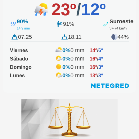
23º
/
12º
90%
Suroeste
91%
14.9 mm
37-74 km/h
07:25
18:11
44%
0%
0 mm
Viernes
14º
/
6º
0%
0 mm
Sábado
16º
/
4º
0%
0 mm
Domingo
16º
/
3º
0%
0 mm
Lunes
13º
/
3º