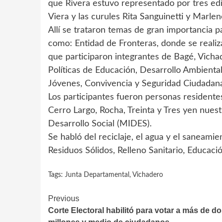
que Rivera estuvo representado por tres edi
Viera y las curules Rita Sanguinetti y Marle
Allí se trataron temas de gran importancia p
como: Entidad de Fronteras, donde se realiza
que participaron integrantes de Bagé, Vichad
Políticas de Educación, Desarrollo Ambiental,
Jóvenes, Convivencia y Seguridad Ciudadana
Los participantes fueron personas residente
Cerro Largo, Rocha, Treinta y Tres yen nuest
Desarrollo Social (MIDES).
Se habló del reciclaje, el agua y el saneam
Residuos Sólidos, Relleno Sanitario, Educaci
Tags:
Junta Departamental
,
Vichadero
Continue
Previous
Corte Electoral habilitó para votar a más de d
Reading