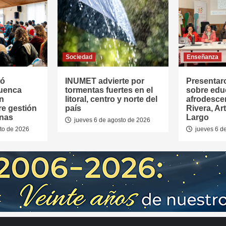
Sociedad
Enseñanza
tó
INUMET advierte por
Presentar
Cuenca
tormentas fuertes en el
sobre edu
en
litoral, centro y norte del
afrodesce
re gestión
país
Rivera, Ar
anas
Largo
jueves 6 de agosto de 2026
to de 2026
jueves 6 d