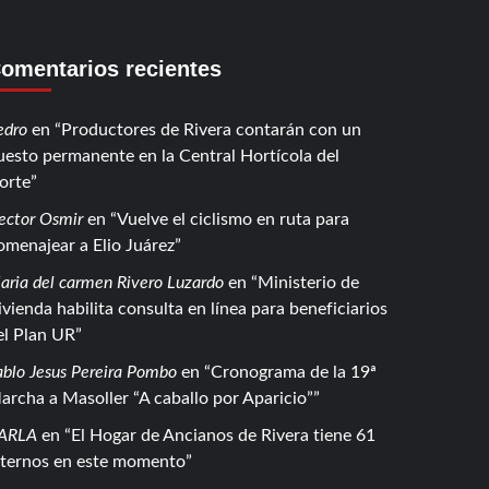
omentarios recientes
edro
en
Productores de Rivera contarán con un
uesto permanente en la Central Hortícola del
orte
ector Osmir
en
Vuelve el ciclismo en ruta para
omenajear a Elio Juárez
aria del carmen Rivero Luzardo
en
Ministerio de
ivienda habilita consulta en línea para beneficiarios
el Plan UR
ablo Jesus Pereira Pombo
en
Cronograma de la 19ª
archa a Masoller “A caballo por Aparicio”
ARLA
en
El Hogar de Ancianos de Rivera tiene 61
nternos en este momento