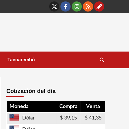
X
Facebook
Instagram
RSS
Contáct
Tacuarembó
Cotización del día
Moneda
Compra
Venta
Dólar
39,15
41,35