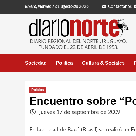
Saltar
Rivera, viernes 7 de agosto de 2026
Contáctanos
al
contenido
Sociedad
Política
Cultura & Sociales
Política
Encuentro sobre “Po
jueves 17 de septiembre de 2009
En la ciudad de Bagé (Brasil) se realizó un E