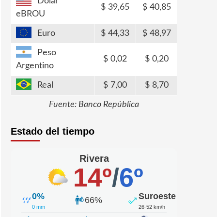
Dólar
39,65
40,85
eBROU
Euro
44,33
48,97
Peso
0,02
0,20
Argentino
Real
7,00
8,70
Fuente: Banco República
Estado del tiempo
Rivera
14º
/
6º
0%
Suroeste
66%
0 mm
26-52 km/h