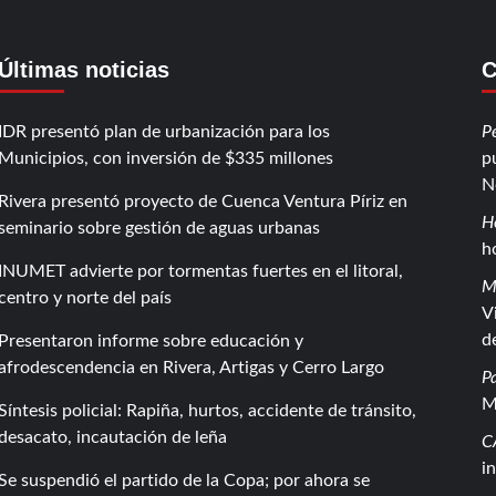
Últimas noticias
C
IDR presentó plan de urbanización para los
P
Municipios, con inversión de $335 millones
p
N
Rivera presentó proyecto de Cuenca Ventura Píriz en
H
seminario sobre gestión de aguas urbanas
h
INUMET advierte por tormentas fuertes en el litoral,
M
centro y norte del país
V
d
Presentaron informe sobre educación y
afrodescendencia en Rivera, Artigas y Cerro Largo
P
M
Síntesis policial: Rapiña, hurtos, accidente de tránsito,
desacato, incautación de leña
C
i
Se suspendió el partido de la Copa; por ahora se