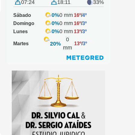
07:24
18:11
33%
0%
0 mm
Sábado
16º
/
4º
0%
0 mm
Domingo
16º
/
3º
0%
0 mm
Lunes
13º
/
3º
0
20%
Martes
13º
/
3º
mm