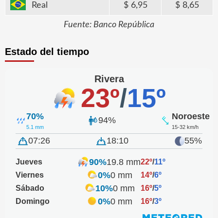
Real
6,95
8,65
Fuente: Banco República
Estado del tiempo
Rivera
23º
/
15º
70%
Noroeste
94%
5.1 mm
15-32 km/h
07:26
18:10
55%
90%
19.8 mm
Jueves
22º
/
11º
0%
0 mm
Viernes
14º
/
6º
10%
0 mm
Sábado
16º
/
5º
0%
0 mm
Domingo
16º
/
3º