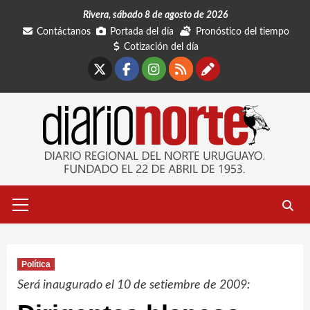
Saltar
Rivera, sábado 8 de agosto de 2026
al
Contáctanos
Portada del día
Pronóstico del tiempo
contenido
Cotización del día
X
Facebook
Instagram
RSS
Contáctano
Menú
primario
Política
Será inaugurado el 10 de setiembre de 2009: