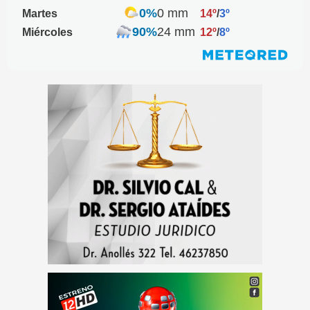
0%
0 mm
Martes
14º
/
3º
90%
24 mm
Miércoles
12º
/
8º