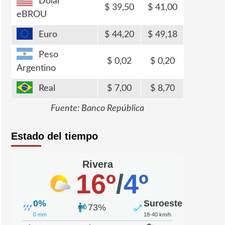
Dólar
39,50
41,00
eBROU
Euro
44,20
49,18
Peso
0,02
0,20
Argentino
Real
7,00
8,70
Fuente: Banco República
Estado del tiempo
Rivera
16º
/
4º
0%
Suroeste
73%
0 mm
18-40 km/h