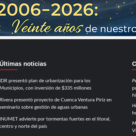
Últimas noticias
C
IDR presentó plan de urbanización para los
P
Municipios, con inversión de $335 millones
p
N
Rivera presentó proyecto de Cuenca Ventura Píriz en
H
seminario sobre gestión de aguas urbanas
h
INUMET advierte por tormentas fuertes en el litoral,
M
centro y norte del país
V