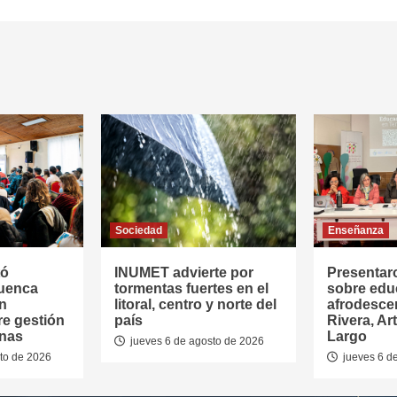
Sociedad
Enseñanza
tó
INUMET advierte por
Presentar
Cuenca
tormentas fuertes en el
sobre edu
en
litoral, centro y norte del
afrodesce
re gestión
país
Rivera, Ar
anas
Largo
jueves 6 de agosto de 2026
to de 2026
jueves 6 d