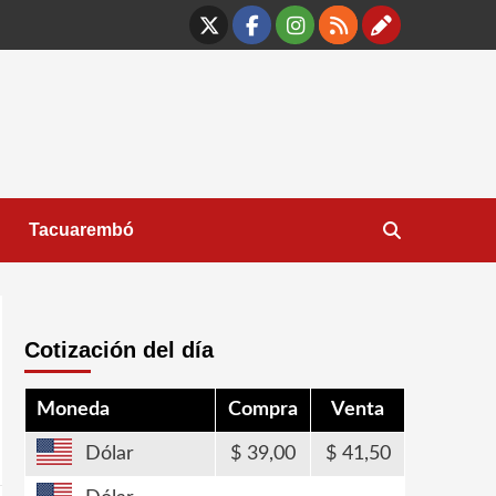
X
Facebook
Instagram
RSS
Contáct
Tacuarembó
Cotización del día
Moneda
Compra
Venta
Dólar
39,00
41,50