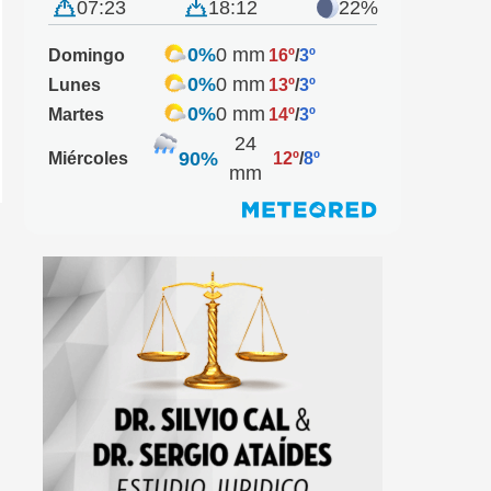
07:23
18:12
22%
0%
0 mm
Domingo
16º
/
3º
0%
0 mm
Lunes
13º
/
3º
0%
0 mm
Martes
14º
/
3º
24
90%
Miércoles
12º
/
8º
mm