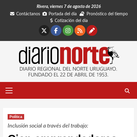
Saltar
Rivera, viernes 7 de agosto de 2026
al
Contáctanos
Portada del día
Pronóstico del tiempo
contenido
Cotización del día
X
Facebook
Instagram
RSS
Contáctano
Menú
primario
Política
Inclusión social a través del trabajo: