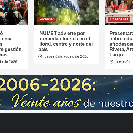
Sociedad
Enseñanza
tó
INUMET advierte por
Presentar
Cuenca
tormentas fuertes en el
sobre edu
en
litoral, centro y norte del
afrodesce
re gestión
país
Rivera, Ar
anas
Largo
jueves 6 de agosto de 2026
to de 2026
jueves 6 d