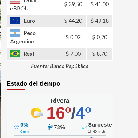
Dólar
39,50
41,00
eBROU
Euro
44,20
49,18
Peso
0,02
0,20
Argentino
Real
7,00
8,70
Fuente: Banco República
Estado del tiempo
Rivera
16º
/
4º
0%
Suroeste
73%
0 mm
18-40 km/h