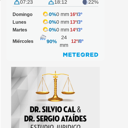
07:23
18:12
22%
0%
0 mm
Domingo
16º
/
3º
0%
0 mm
Lunes
13º
/
3º
0%
0 mm
Martes
14º
/
3º
24
90%
Miércoles
12º
/
8º
mm