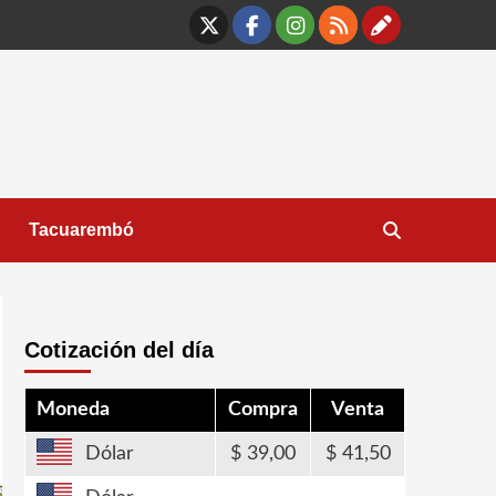
X
Facebook
Instagram
RSS
Contáct
Tacuarembó
Cotización del día
Moneda
Compra
Venta
Dólar
39,00
41,50