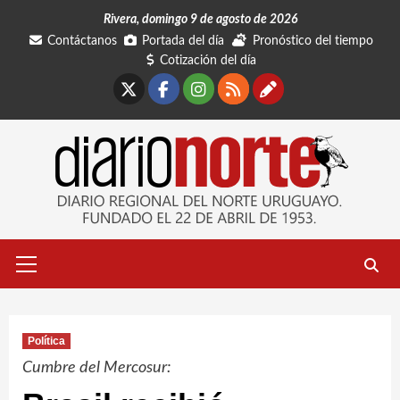
Saltar
Rivera, domingo 9 de agosto de 2026
al
Contáctanos
Portada del día
Pronóstico del tiempo
contenido
Cotización del día
X
Facebook
Instagram
RSS
Contáctano
Menú
primario
Política
Cumbre del Mercosur: