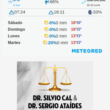
66%
0 mm
26-52 km/h
07:24
18:11
33%
0%
0 mm
Sábado
16º
/
4º
0%
0 mm
Domingo
16º
/
3º
0%
0 mm
Lunes
13º
/
3º
20%
0 mm
Martes
13º
/
3º