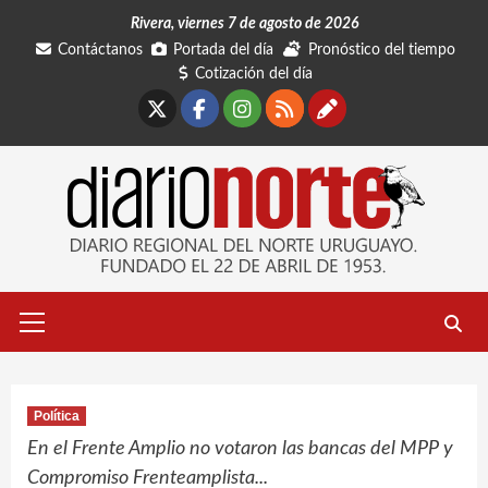
Saltar
Rivera, viernes 7 de agosto de 2026
al
Contáctanos
Portada del día
Pronóstico del tiempo
contenido
Cotización del día
X
Facebook
Instagram
RSS
Contáctano
Menú
primario
Política
En el Frente Amplio no votaron las bancas del MPP y
Compromiso Frenteamplista...