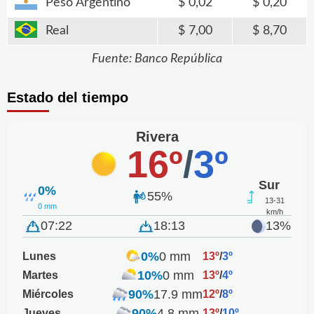
Peso Argentino
0,02
0,20
Real
7,00
8,70
Fuente: Banco República
Estado del tiempo
Rivera
16º
/
3º
Sur
0%
55%
13-31
0 mm
km/h
07:22
18:13
13%
0%
0 mm
Lunes
13º
/
3º
10%
0 mm
Martes
13º
/
4º
90%
17.9 mm
Miércoles
12º
/
8º
90%
4.8 mm
Jueves
13º
/
10º