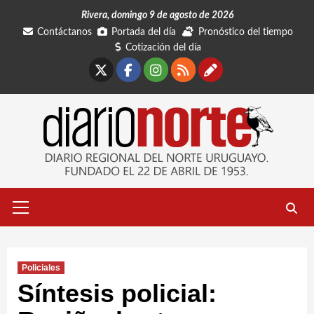
Saltar
Rivera, domingo 9 de agosto de 2026
al
Contáctanos
Portada del día
Pronóstico del tiempo
contenido
Cotización del día
X
Facebook
Instagram
RSS
Contáctano
Menú
primario
Policiales
Síntesis policial: