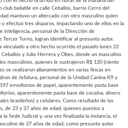
 con el hecho ocurrido en horas de la mañana del
 club bailable en calle Ceballos, barrio Cerro del
dad mantuvo un altercado con otro masculino quien
 y efectuó tres disparos, impactando uno de ellos en la
e inteligencia, personal de la Dirección de
de Tercer Turno, logran identificar al presunto autor.
a vinculado a otro hecho ocurrido el pasado lunes 22
 Ceballos y Julio Herrera y Obes, donde un masculino
os masculinos, quienes le sustrajeron R$ 120 (ciento
es se realizaron allanamientos en varias fincas en
 dron de Jefatura, personal de la Unidad Canina K9 y
 197 envoltorios de papel, aparentemente pasta base
ltorios, aparentemente pasta base de cocaína, dinero
les brasileños) y celulares. Como resultado de las
s, de 23 y 27 años de edad, quienes puestos a
la Sede Judicial y, una vez finalizada la instancia, el
masculino de 27 años de edad, como presunto autor