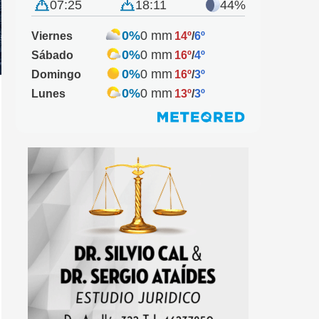
07:25
18:11
44%
0%
0 mm
Viernes
14º
/
6º
0%
0 mm
Sábado
16º
/
4º
0%
0 mm
Domingo
16º
/
3º
0%
0 mm
Lunes
13º
/
3º