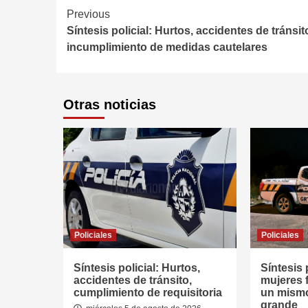
Continue
Previous
Síntesis policial: Hurtos, accidentes de tránsit
Reading
incumplimiento de medidas cautelares
Otras noticias
Policiales
Policiales
Síntesis policial: Hurtos,
Síntesis 
accidentes de tránsito,
mujeres 
cumplimiento de requisitoria
un mismo
grande