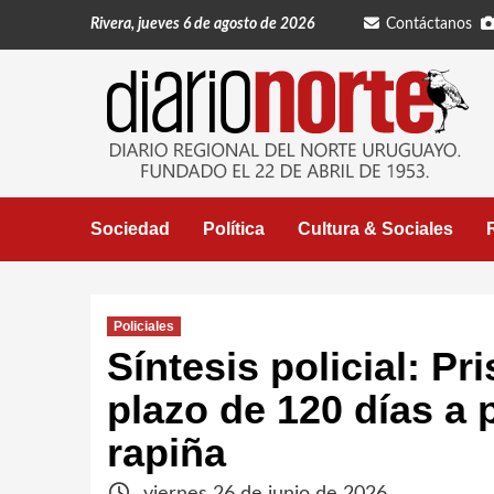
Saltar
Rivera, jueves 6 de agosto de 2026
Contáctanos
al
contenido
Sociedad
Política
Cultura & Sociales
Policiales
Síntesis policial: Pr
plazo de 120 días a 
rapiña