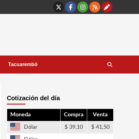
X
Facebook
Instagram
RSS
Contáct
Tacuarembó
Cotización del día
Moneda
Compra
Venta
Dólar
39,10
41,50