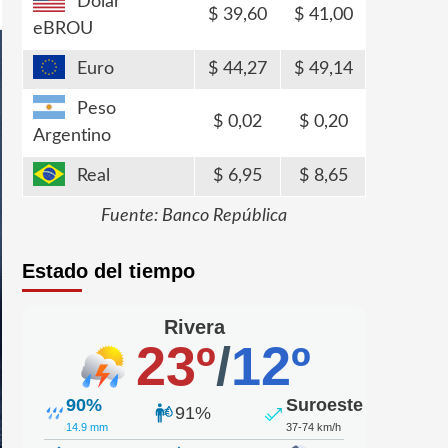
Dólar
39,60
41,00
eBROU
Euro
44,27
49,14
Peso
0,02
0,20
Argentino
Real
6,95
8,65
Fuente: Banco República
Estado del tiempo
Rivera
23º
/
12º
90%
Suroeste
91%
14.9 mm
37-74 km/h