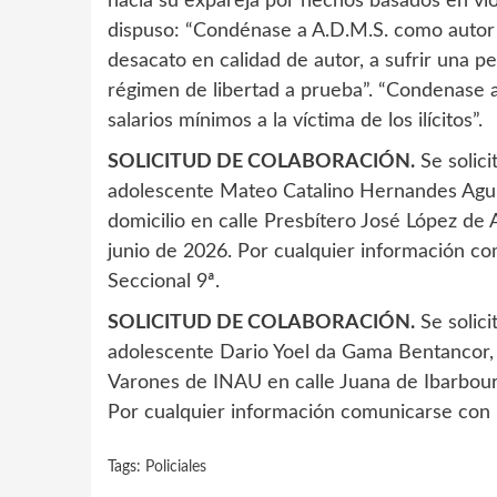
hacia su expareja por hechos basados en viol
dispuso: “Condénase a A.D.M.S. como autor 
desacato en calidad de autor, a sufrir una p
régimen de libertad a prueba”. “Condenase a
salarios mínimos a la víctima de los ilícitos”.
SOLICITUD DE COLABORACIÓN.
Se solici
adolescente Mateo Catalino Hernandes Aguirr
domicilio en calle Presbítero José López de
junio de 2026. Por cualquier información c
Seccional 9ª.
SOLICITUD DE COLABORACIÓN.
Se solici
adolescente Dario Yoel da Gama Bentancor, o
Varones de INAU en calle Juana de Ibarbouro
Por cualquier información comunicarse con 
Tags:
Policiales