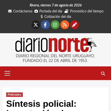
Saltar
Rivera, viernes 7 de agosto de 2026
al
Contáctanos
Portada del día
Pronóstico del tiempo
contenido
Cotización del día
X
Facebook
Instagram
RSS
Contáctano
Menú
primario
Policiales
Síntesis policial: