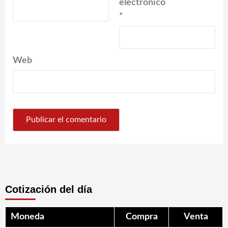
electrónico
*
Web
Cotización del día
Moneda
Compra
Venta