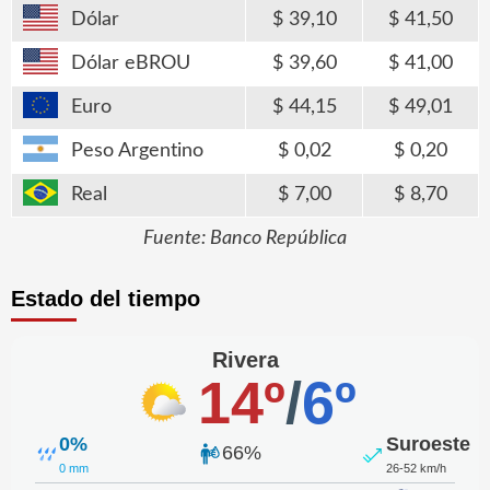
Dólar
39,10
41,50
Dólar eBROU
39,60
41,00
Euro
44,15
49,01
Peso Argentino
0,02
0,20
Real
7,00
8,70
Fuente: Banco República
Estado del tiempo
Rivera
14º
/
6º
0%
Suroeste
66%
0 mm
26-52 km/h