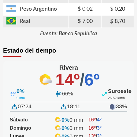
Peso Argentino
0,02
0,20
Real
7,00
8,70
Fuente: Banco República
Estado del tiempo
Rivera
14º
/
6º
0%
Suroeste
66%
0 mm
26-52 km/h
07:24
18:11
33%
0%
0 mm
Sábado
16º
/
4º
0%
0 mm
Domingo
16º
/
3º
0%
0 mm
Lunes
13º
/
3º