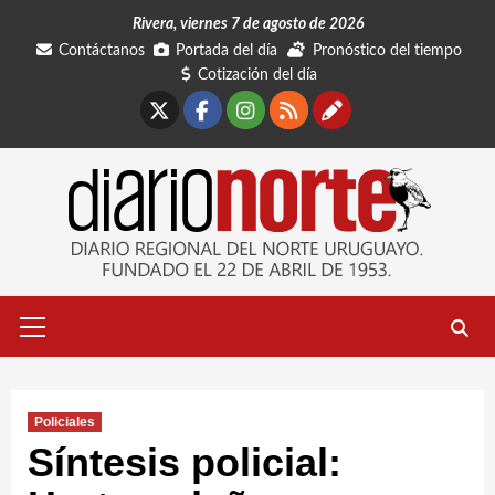
Saltar
Rivera, viernes 7 de agosto de 2026
al
Contáctanos
Portada del día
Pronóstico del tiempo
contenido
Cotización del día
X
Facebook
Instagram
RSS
Contáctano
Menú
primario
Policiales
Síntesis policial: