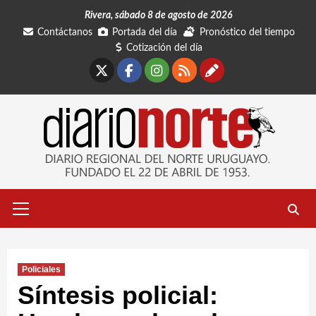
Saltar
Rivera, sábado 8 de agosto de 2026
al
Contáctanos
Portada del día
Pronóstico del tiempo
contenido
Cotización del día
X
Facebook
Instagram
RSS
Contáctano
Menú
primario
Policiales
Síntesis policial: