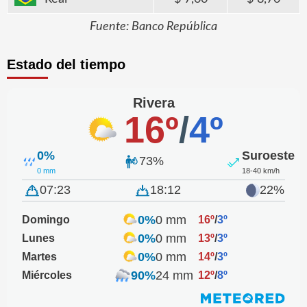
Fuente: Banco República
Estado del tiempo
Rivera
16º
/
4º
0%
Suroeste
73%
0 mm
18-40 km/h
07:23
18:12
22%
0%
0 mm
Domingo
16º
/
3º
0%
0 mm
Lunes
13º
/
3º
0%
0 mm
Martes
14º
/
3º
90%
24 mm
Miércoles
12º
/
8º