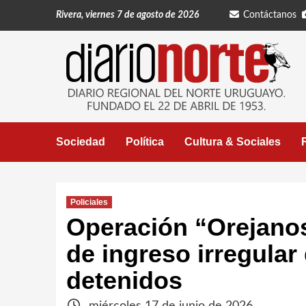
Saltar
Rivera, viernes 7 de agosto de 2026
Contáctanos
al
contenido
Sociedad
Política
Cultura & Sociales
Policiales
Operación “Orejanos
de ingreso irregular
detenidos