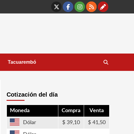
X
Facebook
Instagram
RSS
Contáct
Tacuarembó
Cotización del día
Moneda
Compra
Venta
Dólar
39,10
41,50