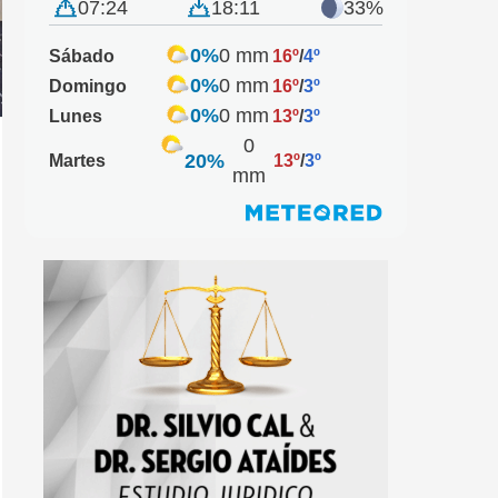
07:24
18:11
33%
0%
0 mm
Sábado
16º
/
4º
0%
0 mm
Domingo
16º
/
3º
0%
0 mm
Lunes
13º
/
3º
0
20%
Martes
13º
/
3º
mm