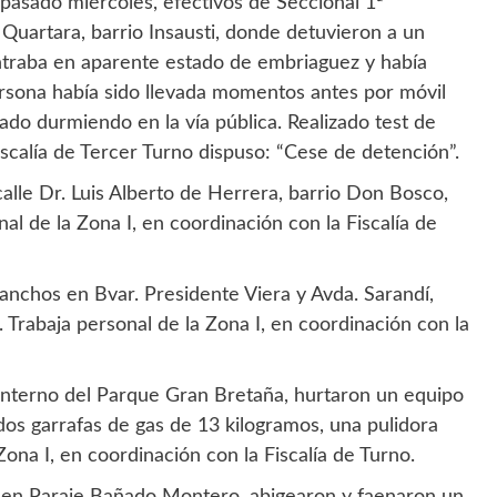
pasado miércoles, efectivos de Seccional 1ª
 Quartara, barrio Insausti, donde detuvieron a un
traba en aparente estado de embriaguez y había
ersona había sido llevada momentos antes por móvil
rado durmiendo en la vía pública. Realizado test de
Fiscalía de Tercer Turno dispuso: “Cese de detención”.
alle Dr. Luis Alberto de Herrera, barrio Don Bosco,
l de la Zona I, en coordinación con la Fiscalía de
anchos en Bvar. Presidente Viera y Avda. Sarandí,
 Trabaja personal de la Zona I, en coordinación con la
interno del Parque Gran Bretaña, hurtaron un equipo
dos garrafas de gas de 13 kilogramos, una pulidora
 Zona I, en coordinación con la Fiscalía de Turno.