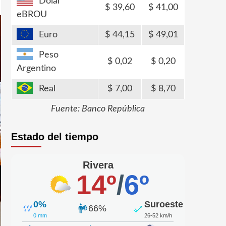
Dólar
39,60
41,00
eBROU
Euro
44,15
49,01
Peso
0,02
0,20
Argentino
Real
7,00
8,70
Fuente: Banco República
Estado del tiempo
Rivera
14º
/
6º
0%
Suroeste
66%
0 mm
26-52 km/h