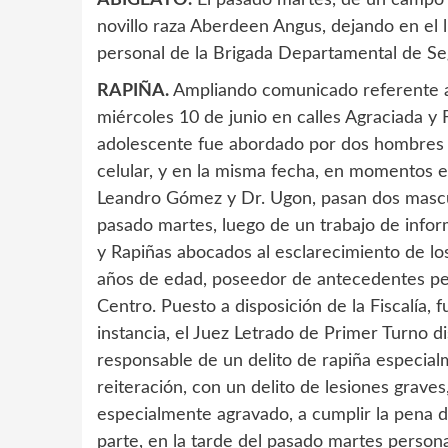
ABIGEATO.
El pasado martes, de un campo 
novillo raza Aberdeen Angus, dejando en el lu
personal de la Brigada Departamental de Seg
RAPIÑA.
Ampliando comunicado referente a
miércoles 10 de junio en calles Agraciada y
adolescente fue abordado por dos hombres q
celular, y en la misma fecha, en momentos 
Leandro Gómez y Dr. Ugon, pasan dos mascul
pasado martes, luego de un trabajo de inform
y Rapiñas abocados al esclarecimiento de l
años de edad, poseedor de antecedentes pena
Centro. Puesto a disposición de la Fiscalía, 
instancia, el Juez Letrado de Primer Turno 
responsable de un delito de rapiña especial
reiteración, con un delito de lesiones graves
especialmente agravado, a cumplir la pena d
parte, en la tarde del pasado martes person