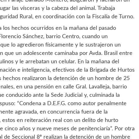
en Paraje Bañado Montero, abigearon y faenaron un
gar las vísceras y la cabeza del animal. Trabaja
uridad Rural, en coordinación con la Fiscalía de Turno.
 los hechos ocurridos en la mañana del pasado
 Florencio Sánchez, barrio Centro, cuando un
ue lo agredieron físicamente y le sustrajeron un
en que un adolescente caminaba por Avda. Brasil entre
inos y le arrebatan un celular. En la mañana del
ación e inteligencia, efectivos de la Brigada de Hurtos
os hechos realizaron la detención de un hombre de 25
les, en una pensión en calle Gral. Lavalleja, barrio
fue conducido ante la Sede Judicial y, culminada la
dispuso: “Condena a D.E.F.G. como autor penalmente
mente agravada, en concurrencia fuera de la
, estos en reiteración real con un delito de hurto
e cinco años y nueve meses de penitenciaría”. Por otra
al de Seccional 8ª realizan la detención de un hombre