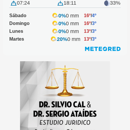
07:24
18:11
33%
0%
0 mm
Sábado
16º
/
4º
0%
0 mm
Domingo
16º
/
3º
0%
0 mm
Lunes
13º
/
3º
20%
0 mm
Martes
13º
/
3º