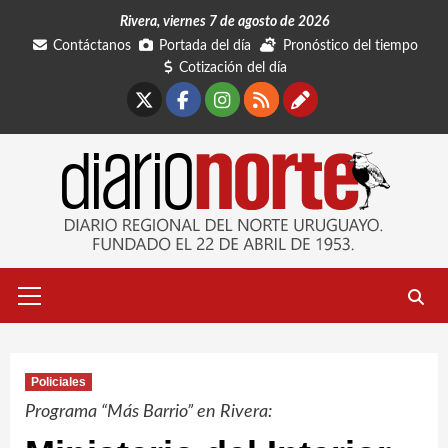
Saltar
Rivera, viernes 7 de agosto de 2026
al
Contáctanos
Portada del día
Pronóstico del tiempo
contenido
Cotización del día
X
Facebook
Instagram
RSS
Contáctano
Menú
primario
Policiales
Programa “Más Barrio” en Rivera: