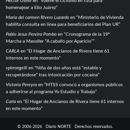
Hector Osmir
en
Vuelve el ciclismo en ruta para
homenajear a Elio Juárez
Maria del carmen Rivero Luzardo
en
Ministerio de Vivienda
habilita consulta en línea para beneficiarios del Plan UR
Pablo Jesus Pereira Pombo
en
Cronograma de la 19ª
Marcha a Masoller “A caballo por Aparicio”
CARLA
en
El Hogar de Ancianos de Rivera tiene 61
internos en este momento
vpirrongelli
en
Niña de dos años está “estable y
recuperándose” tras intoxicación por cocaína
Victoria Pereyra
en
MTSS convocó a organismos públicos
a adherirse al programa Yo Estudio y Trabajo
Carla
en
El Hogar de Ancianos de Rivera tiene 61 internos
en este momento
© 2006-2026
Diario NORTE
Derechos reservados.