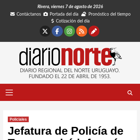
Saltar
Rivera, viernes 7 de agosto de 2026
al
Contáctanos
Portada del día
Pronóstico del tiempo
contenido
Cotización del día
X
Facebook
Instagram
RSS
Contáctano
Menú
primario
Policiales
Jefatura de Policía de