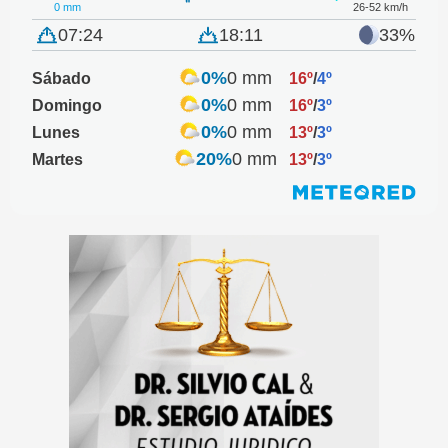
0 mm
26-52 km/h
07:24
18:11
33%
0%
0 mm
Sábado
16º
/
4º
0%
0 mm
Domingo
16º
/
3º
0%
0 mm
Lunes
13º
/
3º
20%
0 mm
Martes
13º
/
3º