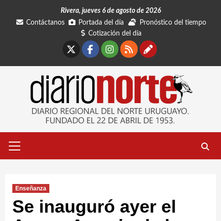
Saltar
Rivera, jueves 6 de agosto de 2026
al
Contáctanos
Portada del día
Pronóstico del tiempo
contenido
Cotización del día
X
Facebook
Instagram
RSS
Contáctano
Menú
primario
Enseñanza
Se inauguró ayer el