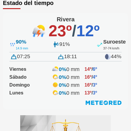
Estado del tiempo
Rivera
23º
/
12º
90%
Suroeste
91%
14.9 mm
37-74 km/h
07:25
18:11
44%
0%
0 mm
Viernes
14º
/
6º
0%
0 mm
Sábado
16º
/
4º
0%
0 mm
Domingo
16º
/
3º
0%
0 mm
Lunes
13º
/
3º