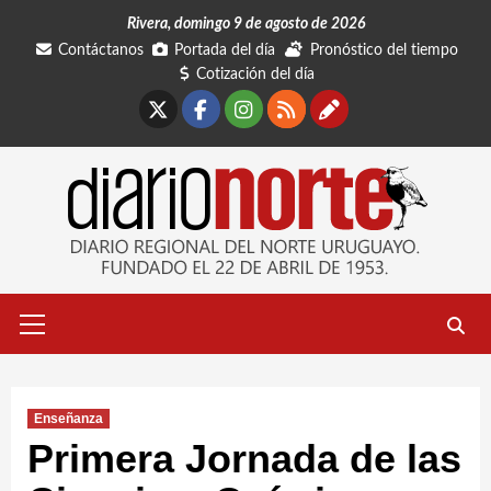
Saltar
Rivera, domingo 9 de agosto de 2026
al
Contáctanos
Portada del día
Pronóstico del tiempo
contenido
Cotización del día
X
Facebook
Instagram
RSS
Contáctano
Menú
primario
Enseñanza
Primera Jornada de las