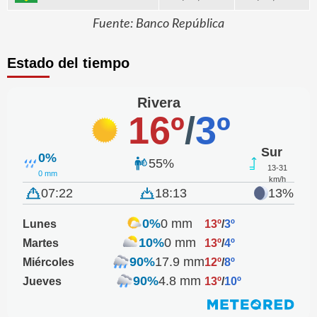
Fuente: Banco República
Estado del tiempo
Rivera
16º
/
3º
Sur
0%
55%
13-31
0 mm
km/h
07:22
18:13
13%
0%
0 mm
Lunes
13º
/
3º
10%
0 mm
Martes
13º
/
4º
90%
17.9 mm
Miércoles
12º
/
8º
90%
4.8 mm
Jueves
13º
/
10º