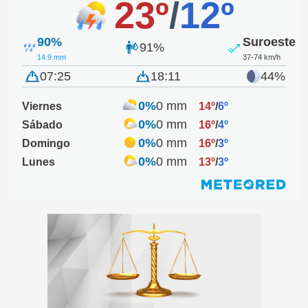
23º
/
12º
90%
Suroeste
91%
14.9 mm
37-74 km/h
07:25
18:11
44%
0%
0 mm
Viernes
14º
/
6º
0%
0 mm
Sábado
16º
/
4º
0%
0 mm
Domingo
16º
/
3º
0%
0 mm
Lunes
13º
/
3º