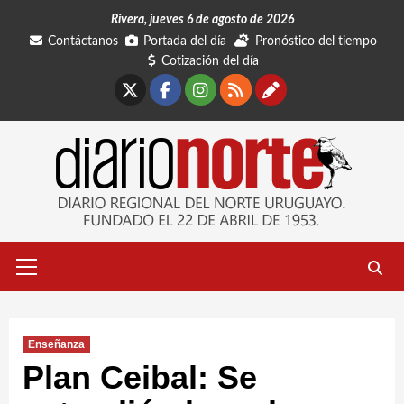
Saltar
Rivera, jueves 6 de agosto de 2026
al
Contáctanos
Portada del día
Pronóstico del tiempo
contenido
Cotización del día
X
Facebook
Instagram
RSS
Contáctano
Menú
primario
Enseñanza
Plan Ceibal: Se