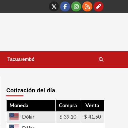
X
Facebook
Instagram
RSS
Contáct
Tacuarembó
Cotización del día
Moneda
Compra
Venta
Dólar
39,10
41,50