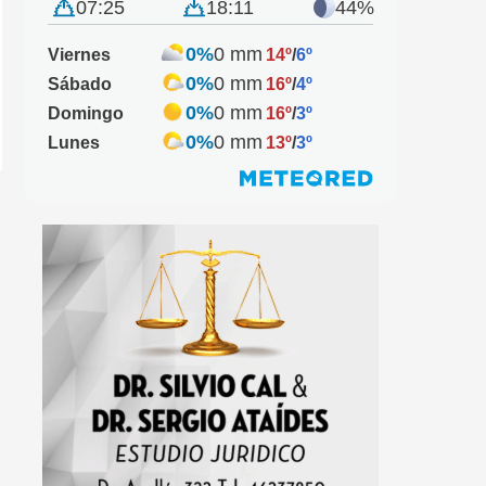
07:25
18:11
44%
0%
0 mm
Viernes
14º
/
6º
0%
0 mm
Sábado
16º
/
4º
0%
0 mm
Domingo
16º
/
3º
0%
0 mm
Lunes
13º
/
3º