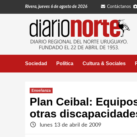
Saltar
Rivera, jueves 6 de agosto de 2026
Contáctanos
al
contenido
Sociedad
Política
Cultura & Sociales
Enseñanza
Plan Ceibal: Equipo
otras discapacidade
lunes 13 de abril de 2009