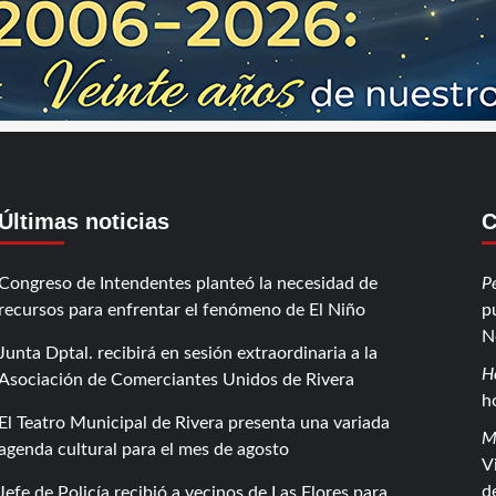
Últimas noticias
C
Congreso de Intendentes planteó la necesidad de
P
recursos para enfrentar el fenómeno de El Niño
p
N
Junta Dptal. recibirá en sesión extraordinaria a la
H
Asociación de Comerciantes Unidos de Rivera
h
El Teatro Municipal de Rivera presenta una variada
M
agenda cultural para el mes de agosto
V
d
Jefe de Policía recibió a vecinos de Las Flores para