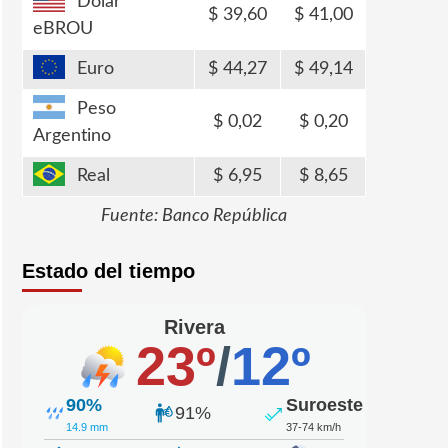
Dólar
39,60
41,00
eBROU
Euro
44,27
49,14
Peso
0,02
0,20
Argentino
Real
6,95
8,65
Fuente: Banco República
Estado del tiempo
Rivera
23º
/
12º
90%
Suroeste
91%
14.9 mm
37-74 km/h