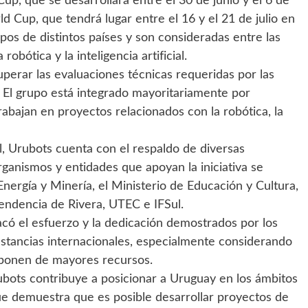
p, que se desarrollará entre el 30 de junio y el 6 de
d Cup, que tendrá lugar entre el 16 y el 21 de julio en
s de distintos países y son consideradas entre las
obótica y la inteligencia artificial.
superar las evaluaciones técnicas requeridas por las
 El grupo está integrado mayoritariamente por
abajan en proyectos relacionados con la robótica, la
l, Urubots cuenta con el respaldo de diversas
organismos y entidades que apoyan la iniciativa se
Energía y Minería, el Ministerio de Educación y Cultura,
tendencia de Rivera, UTEC e IFSul.
acó el esfuerzo y la dedicación demostrados por los
instancias internacionales, especialmente considerando
sponen de mayores recursos.
ubots contribuye a posicionar a Uruguay en los ámbitos
que demuestra que es posible desarrollar proyectos de