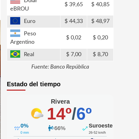
Dólar
39,65
40,85
eBROU
Euro
44,33
48,97
Peso
0,02
0,20
Argentino
Real
7,00
8,70
Fuente: Banco República
Estado del tiempo
Rivera
14º
/
6º
0%
Suroeste
66%
0 mm
26-52 km/h