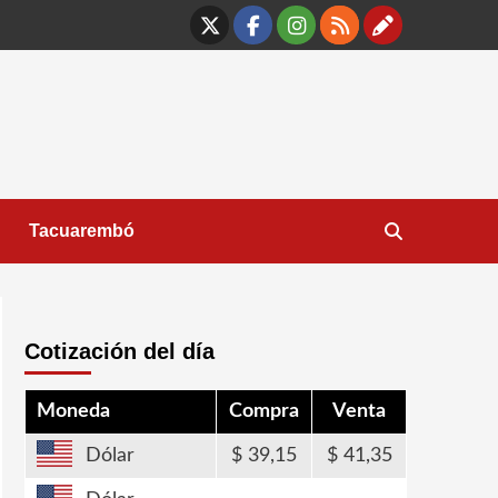
X
Facebook
Instagram
RSS
Contáct
Tacuarembó
Cotización del día
Moneda
Compra
Venta
Dólar
39,15
41,35