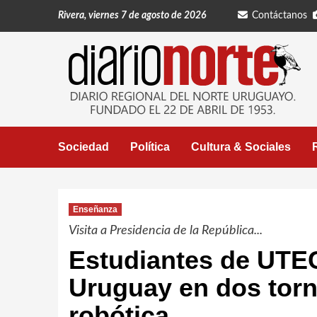
Saltar
Rivera, viernes 7 de agosto de 2026
Contáctanos
al
contenido
Sociedad
Política
Cultura & Sociales
Enseñanza
Visita a Presidencia de la República...
Estudiantes de UTEC
Uruguay en dos tor
robótica