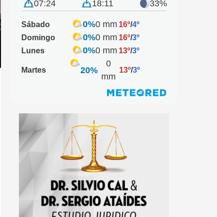
07:24
18:11
33%
0%
0 mm
Sábado
16º
/
4º
0%
0 mm
Domingo
16º
/
3º
0%
0 mm
Lunes
13º
/
3º
0
20%
Martes
13º
/
3º
mm