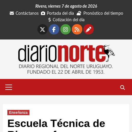
Saltar
Rivera, viernes 7 de agosto de 2026
al
Contáctanos
Portada del día
Pronóstico del tiempo
contenido
Cotización del día
X
Facebook
Instagram
RSS
Contáctano
Menú
primario
Enseñanza
Escuela Técnica de