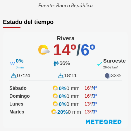
Fuente: Banco República
Estado del tiempo
Rivera
14º
/
6º
0%
Suroeste
66%
0 mm
26-52 km/h
07:24
18:11
33%
0%
0 mm
Sábado
16º
/
4º
0%
0 mm
Domingo
16º
/
3º
0%
0 mm
Lunes
13º
/
3º
20%
0 mm
Martes
13º
/
3º