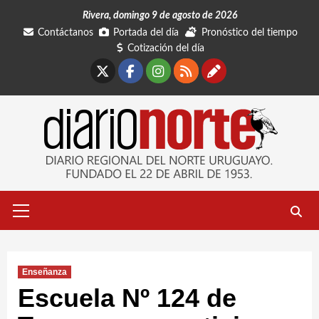
Saltar
Rivera, domingo 9 de agosto de 2026
al
Contáctanos
Portada del día
Pronóstico del tiempo
contenido
Cotización del día
X
Facebook
Instagram
RSS
Contáctano
Menú
primario
Enseñanza
Escuela Nº 124 de