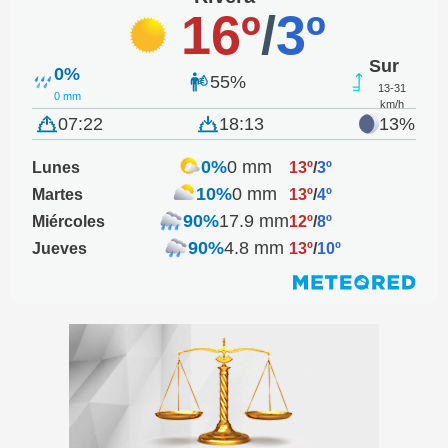
16º
/
3º
Sur
0%
55%
13-31
0 mm
km/h
07:22
18:13
13%
0%
0 mm
Lunes
13º
/
3º
10%
0 mm
Martes
13º
/
4º
90%
17.9 mm
Miércoles
12º
/
8º
90%
4.8 mm
Jueves
13º
/
10º