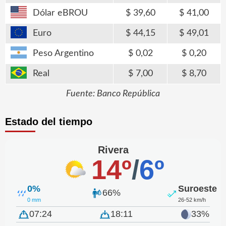
Dólar eBROU
39,60
41,00
Euro
44,15
49,01
Peso Argentino
0,02
0,20
Real
7,00
8,70
Fuente: Banco República
Estado del tiempo
Rivera
14º
/
6º
0%
Suroeste
66%
0 mm
26-52 km/h
07:24
18:11
33%