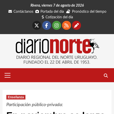
Saltar
Rivera, viernes 7 de agosto de 2026
al
Contáctanos
Portada del día
Pronóstico del tiempo
contenido
Cotización del día
X
Facebook
Instagram
RSS
Contáctano
Menú
primario
Enseñanza
Participación público-privada: