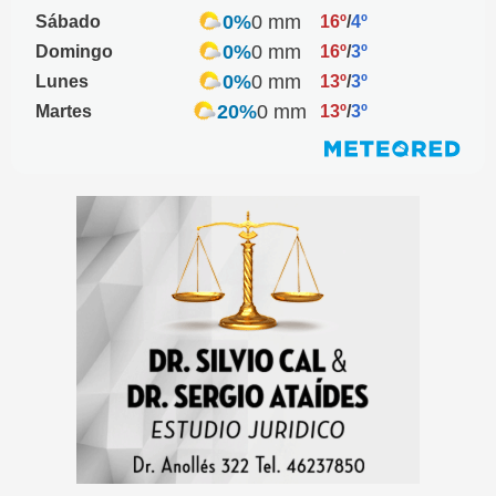
0%
0 mm
Sábado
16º
/
4º
0%
0 mm
Domingo
16º
/
3º
0%
0 mm
Lunes
13º
/
3º
20%
0 mm
Martes
13º
/
3º