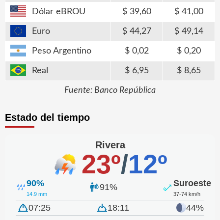
Dólar eBROU
39,60
41,00
Euro
44,27
49,14
Peso Argentino
0,02
0,20
Real
6,95
8,65
Fuente: Banco República
Estado del tiempo
Rivera
23º
/
12º
90%
Suroeste
91%
14.9 mm
37-74 km/h
07:25
18:11
44%