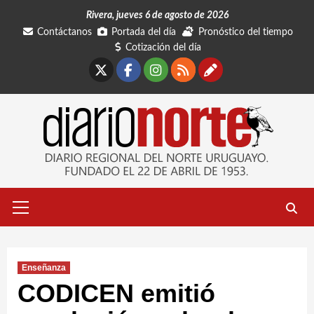
Saltar
Rivera, jueves 6 de agosto de 2026
al
Contáctanos
Portada del día
Pronóstico del tiempo
contenido
Cotización del día
X
Facebook
Instagram
RSS
Contáctano
Menú
primario
Enseñanza
CODICEN emitió