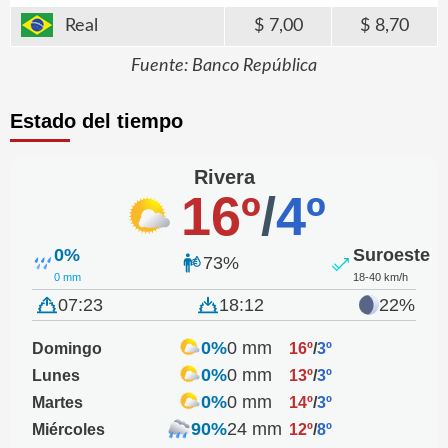
Real
7,00
8,70
Fuente: Banco República
Estado del tiempo
Rivera
16º
/
4º
0%
Suroeste
73%
0 mm
18-40 km/h
07:23
18:12
22%
0%
0 mm
Domingo
16º
/
3º
0%
0 mm
Lunes
13º
/
3º
0%
0 mm
Martes
14º
/
3º
90%
24 mm
Miércoles
12º
/
8º