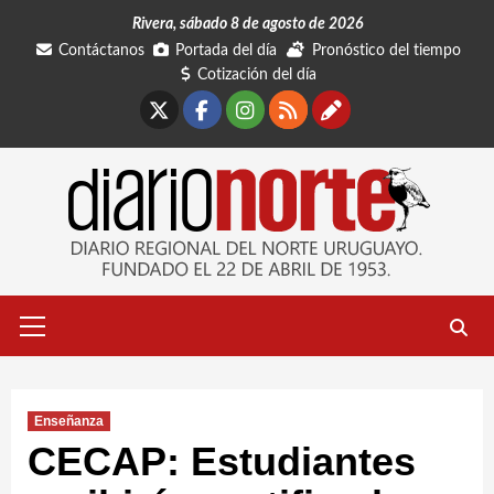
Saltar
Rivera, sábado 8 de agosto de 2026
al
Contáctanos
Portada del día
Pronóstico del tiempo
contenido
Cotización del día
X
Facebook
Instagram
RSS
Contáctano
Menú
primario
Enseñanza
CECAP: Estudiantes