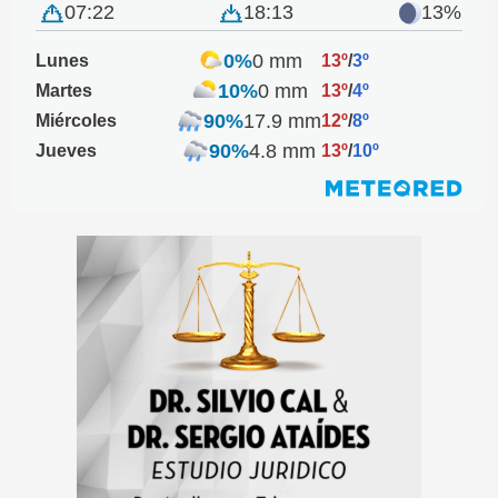
07:22
18:13
13%
0%
0 mm
Lunes
13º
/
3º
10%
0 mm
Martes
13º
/
4º
90%
17.9 mm
Miércoles
12º
/
8º
90%
4.8 mm
Jueves
13º
/
10º