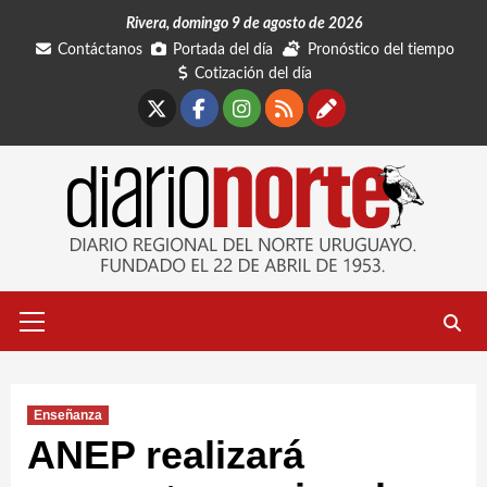
Saltar
Rivera, domingo 9 de agosto de 2026
al
Contáctanos
Portada del día
Pronóstico del tiempo
contenido
Cotización del día
X
Facebook
Instagram
RSS
Contáctano
Menú
primario
Enseñanza
ANEP realizará