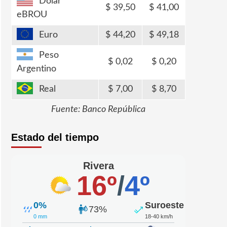
Dólar
39,50
41,00
eBROU
Euro
44,20
49,18
Peso
0,02
0,20
Argentino
Real
7,00
8,70
Fuente: Banco República
Estado del tiempo
Rivera
16º
/
4º
0%
Suroeste
73%
0 mm
18-40 km/h