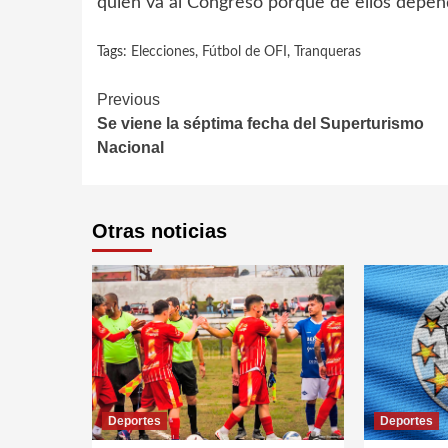
quien va al Congreso porque de ellos depen
Tags:
Elecciones
,
Fútbol de OFI
,
Tranqueras
Continue
Previous
Se viene la séptima fecha del Superturismo
Reading
Nacional
Otras noticias
Deportes
Deportes