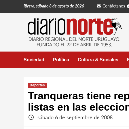
Saltar
Rivera, sábado 8 de agosto de 2026
Contáctanos
al
contenido
Sociedad
Política
Cultura & Sociales
Deportes
Tranqueras tiene re
listas en las elecci
sábado 6 de septiembre de 2008