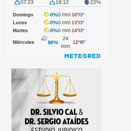
07:23
18:12
22%
0%
0 mm
Domingo
16º
/
3º
0%
0 mm
Lunes
13º
/
3º
0%
0 mm
Martes
14º
/
3º
24
90%
Miércoles
12º
/
8º
mm