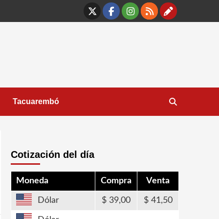
X
Facebook
Instagram
RSS
Contáct
Tacuarembó
Cotización del día
Moneda
Compra
Venta
Dólar
39,00
41,50