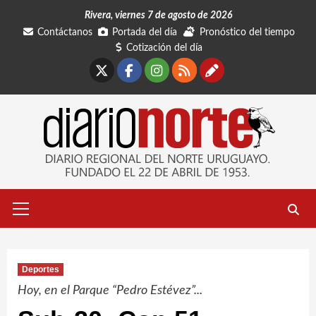
Saltar
Rivera, viernes 7 de agosto de 2026
al
Contáctanos
Portada del día
Pronóstico del tiempo
contenido
Cotización del día
X
Facebook
Instagram
RSS
Contáctano
Menú
primario
Deportes
Hoy, en el Parque “Pedro Estévez”...