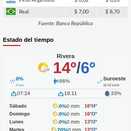
Peso Argentino
0,02
0,20
Real
7,00
8,70
Fuente: Banco República
Estado del tiempo
Rivera
14º
/
6º
0%
Suroeste
66%
0 mm
26-52 km/h
07:24
18:11
33%
0%
0 mm
Sábado
16º
/
4º
0%
0 mm
Domingo
16º
/
3º
0%
0 mm
Lunes
13º
/
3º
20%
0 mm
Martes
13º
/
3º