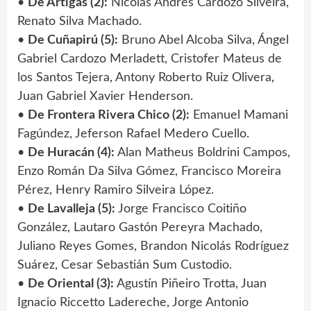
•
De Artigas (2):
Nicolás Andrés Cardozo Silveira,
Renato Silva Machado.
•
De Cuñapirú (5):
Bruno Abel Alcoba Silva, Ángel
Gabriel Cardozo Merladett, Cristofer Mateus de
los Santos Tejera, Antony Roberto Ruiz Olivera,
Juan Gabriel Xavier Henderson.
•
De Frontera Rivera Chico (2):
Emanuel Mamani
Fagúndez, Jeferson Rafael Medero Cuello.
•
De Huracán (4):
Alan Matheus Boldrini Campos,
Enzo Román Da Silva Gómez, Francisco Moreira
Pérez, Henry Ramiro Silveira López.
•
De Lavalleja (5):
Jorge Francisco Coitiño
González, Lautaro Gastón Pereyra Machado,
Juliano Reyes Gomes, Brandon Nicolás Rodríguez
Suárez, Cesar Sebastián Sum Custodio.
•
De Oriental (3):
Agustín Piñeiro Trotta, Juan
Ignacio Riccetto Ladereche, Jorge Antonio