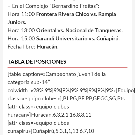
– En el Complejo “Bernardino Freitas”:
Hora 11:00
Frontera Rivera Chico vs. Rampla
Juniors.
Hora 13:00
Oriental vs. Nacional de Tranqueras.
Hora 15:00
Sarandí Universitario vs. Cuñapirú.
Fecha libre:
Huracán.
TABLA DE POSICIONES
[table caption=»Campeonato juvenil de la
categoría sub-14″
colwidth=»28%|9%|9%|9%|9%|9%|9%|9%|9%»]Equipo[
class=»equipo clubes»],PJ,PG,PE,PP,GF,GC,SG,Pts.
[attr class=»equipo clubes
huracan»]Huracán,6,3,2,1,16,8,8,11
[attr class=»equipo clubes
cunapiru»]Cuñapirú,5,3,1,1,13,6,7,10