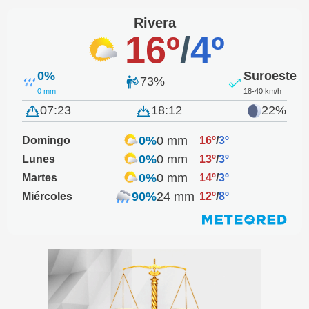
Rivera
16º
/
4º
0%
Suroeste
73%
0 mm
18-40 km/h
07:23
18:12
22%
0%
0 mm
Domingo
16º
/
3º
0%
0 mm
Lunes
13º
/
3º
0%
0 mm
Martes
14º
/
3º
90%
24 mm
Miércoles
12º
/
8º