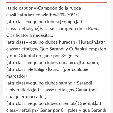
[table caption=»Campeón de la rueda
clasificatoria:» colwidth=»30%|70%»]
[attr class=»equipo clubes»]Equipo,[attr
class=»leftalign»]Para ser campeón de la Rueda
Clasificatoria necesita…
[attr class=»equipo clubes huracan»]Huracán,[attr
class=»leftalign»]Que Sarandí y Cuñapirú empaten
y que Oriental no gane por 8+ goles
[attr class=»equipo clubes cunapiru»]Cuñapirú,
[attr class=»leftalign»]Ganar (por cualquier
marcador)
[attr class=»equipo clubes sarandi»]Sarandí
Universitario,[attr class=»leftalign»]Ganar (por
cualquier marcador)
[attr class=»equipo clubes oriental»]Oriental,[attr
class=»leftalign»]Ganar por 8+ goles y que Sarandí