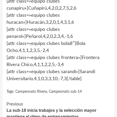
[attr class=»equipo clubes
cunapiru»]Cuñapirú,4,2,0,2,7,5,2,6
[attr class=»equipo clubes
huracan»]Huracán,3,2,0,1,4,3,1,6
[attr class=»equipo clubes
penarol»]Peñarol,4,2,0,2,3,4,-1,6
[attr class=»equipo clubes bola8″]Bola
Ocho,4,1,1,2,3,5,-2,4
[attr class=»equipo clubes frontera»]Frontera
Rivera Chico,4,1,1,2,2,5,-3,4
[attr class=»equipo clubes sarandi»]Sarandí
Universitario,4,1,0,3,3,10,-7,3[/table]
Tags:
Campeonato Rivera
,
Campeonato sub-14
Continue
Previous
La sub-18 inicia trabajos y la selección mayor
Reading
mantiene el ritmo de entrenamientos