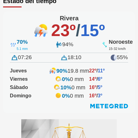
Estado del tiempo
Rivera
23º
/
15º
70%
Noroeste
94%
5.1 mm
15-32 km/h
07:26
18:10
55%
90%
19.8 mm
Jueves
22º
/
11º
0%
0 mm
Viernes
14º
/
6º
10%
0 mm
Sábado
16º
/
5º
0%
0 mm
Domingo
16º
/
3º