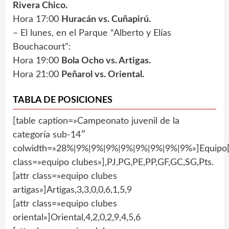
Rivera Chico.
Hora 17:00
Huracán vs. Cuñapirú.
– El lunes, en el Parque “Alberto y Elías
Bouchacourt”:
Hora 19:00
Bola Ocho vs. Artigas.
Hora 21:00
Peñarol vs. Oriental.
TABLA DE POSICIONES
[table caption=»Campeonato juvenil de la
categoría sub-14″
colwidth=»28%|9%|9%|9%|9%|9%|9%|9%|9%»]Equipo[
class=»equipo clubes»],PJ,PG,PE,PP,GF,GC,SG,Pts.
[attr class=»equipo clubes
artigas»]Artigas,3,3,0,0,6,1,5,9
[attr class=»equipo clubes
oriental»]Oriental,4,2,0,2,9,4,5,6