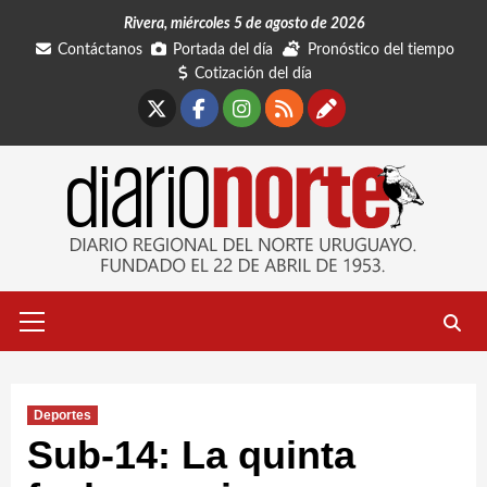
Saltar
Rivera, miércoles 5 de agosto de 2026
al
Contáctanos
Portada del día
Pronóstico del tiempo
contenido
Cotización del día
X
Facebook
Instagram
RSS
Contáctano
Menú
primario
Deportes
Sub-14: La quinta