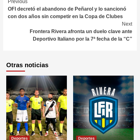
Continue
Previous
OFI decretó el abandono de Peñarol y lo sancionó
Reading
con dos años sin competir en la Copa de Clubes
Next
Frontera Rivera afronta un duelo clave ante
Deportivo Italiano por la 7ª fecha de la “C”
Otras noticias
Deportes
Deportes