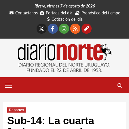
Saltar
Rivera, viernes 7 de agosto de 2026
al
Contáctanos
Portada del día
Pronóstico del tiempo
contenido
Cotización del día
X
Facebook
Instagram
RSS
Contáctano
Menú
primario
Deportes
Sub-14: La cuarta