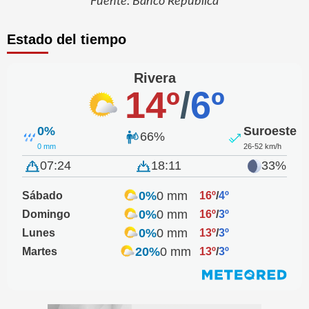
Fuente: Banco República
Estado del tiempo
Rivera
14º
/
6º
0%
Suroeste
66%
0 mm
26-52 km/h
07:24
18:11
33%
0%
0 mm
Sábado
16º
/
4º
0%
0 mm
Domingo
16º
/
3º
0%
0 mm
Lunes
13º
/
3º
20%
0 mm
Martes
13º
/
3º