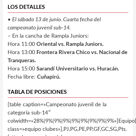
LOS DETALLES
•
El sábado 13 de junio. Cuarta fecha del
campeonato juvenil sub-14.
– En la cancha de Rampla Juniors:
Hora 11:00
Oriental vs. Rampla Juniors.
Hora 13:00
Frontera Rivera Chico vs. Nacional de
Tranqueras.
Hora 15:00
Sarandí Universitario vs. Huracán.
Fecha libre:
Cuñapirú.
TABLA DE POSICIONES
[table caption=»Campeonato juvenil de la
categoría sub-14″
colwidth=»28%|9%|9%|9%|9%|9%|9%|9%|9%»]Equipo[
class=»equipo clubes»],PJ,PG,PE,PP,GF,GC,SG,Pts.