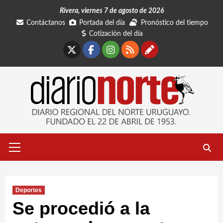
Saltar
Rivera, viernes 7 de agosto de 2026
al
Contáctanos
Portada del día
Pronóstico del tiempo
contenido
Cotización del día
X
Facebook
Instagram
RSS
Contáctano
Menú
primario
Deportes
Se procedió a la