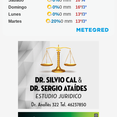
0%
0 mm
Sábado
16º
/
4º
0%
0 mm
Domingo
16º
/
3º
0%
0 mm
Lunes
13º
/
3º
20%
0 mm
Martes
13º
/
3º