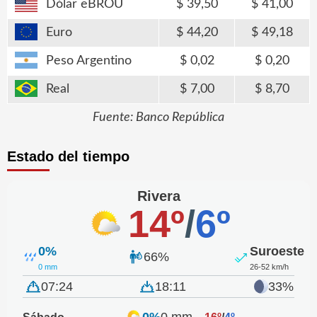
Dólar eBROU
39,50
41,00
Euro
44,20
49,18
Peso Argentino
0,02
0,20
Real
7,00
8,70
Fuente: Banco República
Estado del tiempo
Rivera
14º
/
6º
0%
Suroeste
66%
0 mm
26-52 km/h
07:24
18:11
33%