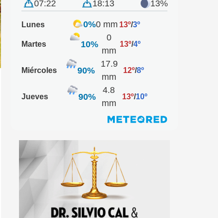
07:22
18:13
13%
0%
0 mm
Lunes
13º
/
3º
0
10%
Martes
13º
/
4º
mm
17.9
90%
Miércoles
12º
/
8º
mm
4.8
90%
Jueves
13º
/
10º
mm