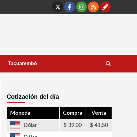
X
Facebook
Instagram
RSS
Contáct
Tacuarembó
Cotización del día
Moneda
Compra
Venta
Dólar
39,00
41,50