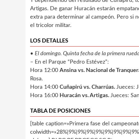
Y dependiendo del resultado de Cuñapirú, t
Artigas. De ganar Huracán estarán empatand
extra para determinar al campeón. Pero si no
el tricolor militar.
LOS DETALLES
•
El domingo. Quinta fecha de la primera rueda
– En el Parque “Pedro Estévez”:
Hora 12:00
Ansina vs. Nacional de Tranquer
Rosa.
Hora 14:00
Cuñapirú vs. Charrúas.
Jueces: J
Hora 16:00
Huracán vs. Artigas.
Jueces: San
TABLA DE POSICIONES
[table caption=»Primera fase del campeonato
colwidth=»28%|9%|9%|9%|9%|9%|9%|9%|9%»]