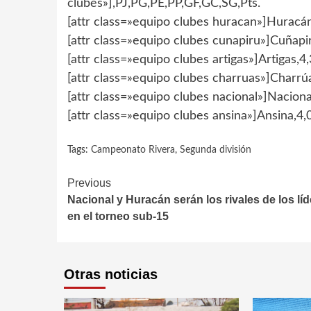
clubes»],PJ,PG,PE,PP,GF,GC,SG,Pts.
[attr class=»equipo clubes huracan»]Huracán
[attr class=»equipo clubes cunapiru»]Cuñapir
[attr class=»equipo clubes artigas»]Artigas,4,
[attr class=»equipo clubes charruas»]Charrúa
[attr class=»equipo clubes nacional»]Naciona
[attr class=»equipo clubes ansina»]Ansina,4,0
Tags:
Campeonato Rivera
,
Segunda división
Continue
Previous
Nacional y Huracán serán los rivales de los lí
Reading
en el torneo sub-15
Otras noticias