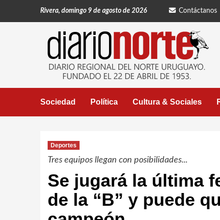
Saltar
Rivera, domingo 9 de agosto de 2026
Contáctanos
al
contenido
Sociedad
Política
Cultura & Sociales
Deportes
Tres equipos llegan con posibilidades...
Se jugará la última 
de la “B” y puede qu
campeón