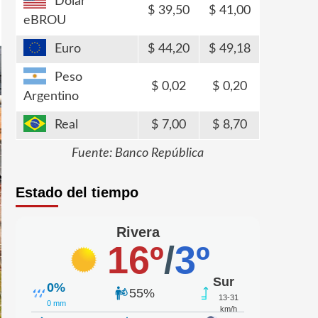
Dólar
39,50
41,00
eBROU
Euro
44,20
49,18
Peso
0,02
0,20
Argentino
Real
7,00
8,70
Fuente: Banco República
Estado del tiempo
Rivera
16º
/
3º
Sur
0%
55%
13-31
0 mm
km/h