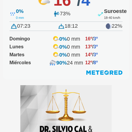
0%
Suroeste
73%
0 mm
18-40 km/h
07:23
18:12
22%
0%
0 mm
Domingo
16º
/
3º
0%
0 mm
Lunes
13º
/
3º
0%
0 mm
Martes
14º
/
3º
90%
24 mm
Miércoles
12º
/
8º