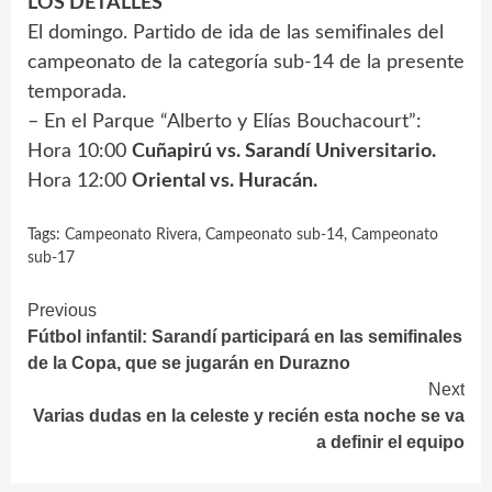
LOS DETALLES
El domingo. Partido de ida de las semifinales del
campeonato de la categoría sub-14 de la presente
temporada.
– En el Parque “Alberto y Elías Bouchacourt”:
Hora 10:00
Cuñapirú vs. Sarandí Universitario.
Hora 12:00
Oriental vs. Huracán.
Tags:
Campeonato Rivera
,
Campeonato sub-14
,
Campeonato
sub-17
Continue
Previous
Fútbol infantil: Sarandí participará en las semifinales
Reading
de la Copa, que se jugarán en Durazno
Next
Varias dudas en la celeste y recién esta noche se va
a definir el equipo