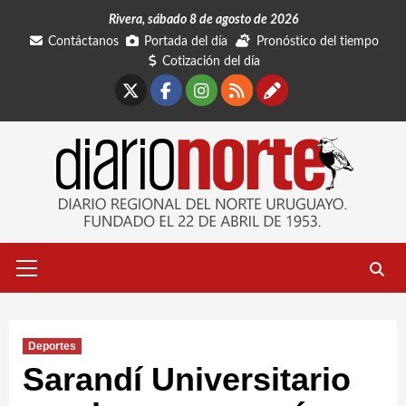
Saltar
Rivera, sábado 8 de agosto de 2026
al
Contáctanos
Portada del día
Pronóstico del tiempo
contenido
Cotización del día
X
Facebook
Instagram
RSS
Contáctano
Menú
primario
Deportes
Sarandí Universitario