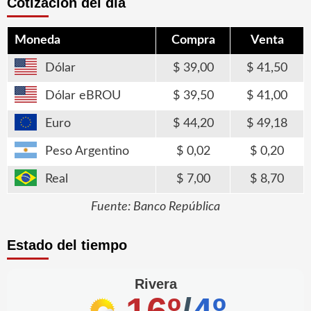
Cotización del día
Moneda
Compra
Venta
Dólar
39,00
41,50
Dólar eBROU
39,50
41,00
Euro
44,20
49,18
Peso Argentino
0,02
0,20
Real
7,00
8,70
Fuente: Banco República
Estado del tiempo
Rivera
16º
/
4º